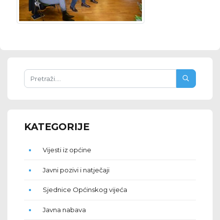
KATEGORIJE
Vijesti iz općine
Javni pozivi i natječaji
Sjednice Općinskog vijeća
Javna nabava