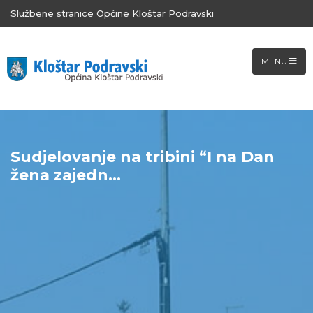
Službene stranice Općine Kloštar Podravski
MENU
Sudjelovanje na tribini “I na Dan
žena zajedn...