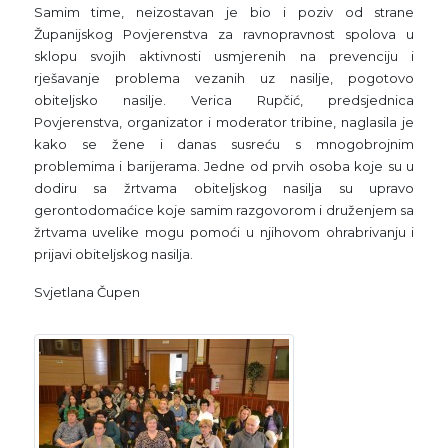
Samim time, neizostavan je bio i poziv od strane
Županijskog Povjerenstva za ravnopravnost spolova u
sklopu svojih aktivnosti usmjerenih na prevenciju i
rješavanje problema vezanih uz nasilje, pogotovo
obiteljsko nasilje. Verica Rupčić, predsjednica
Povjerenstva, organizator i moderator tribine, naglasila je
kako se žene i danas susreću s mnogobrojnim
problemima i barijerama. Jedne od prvih osoba koje su u
dodiru sa žrtvama obiteljskog nasilja su upravo
gerontodomaćice koje samim razgovorom i druženjem sa
žrtvama uvelike mogu pomoći u njihovom ohrabrivanju i
prijavi obiteljskog nasilja.
Svjetlana Čupen