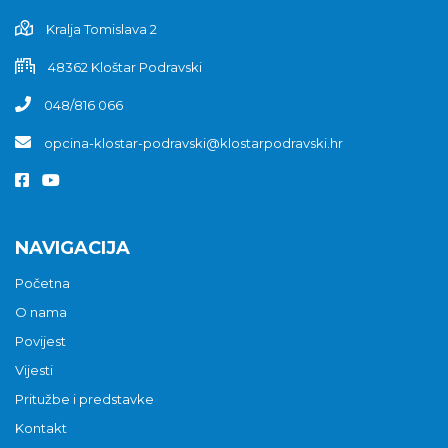
Kralja Tomislava 2
48362 Kloštar Podravski
048/816 066
opcina-klostar-podravski@klostarpodravski.hr
NAVIGACIJA
Početna
O nama
Povijest
Vijesti
Pritužbe i predstavke
Kontakt