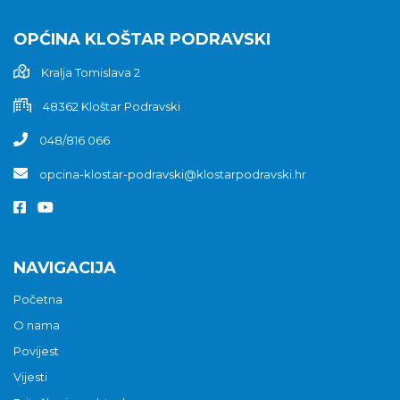
OPĆINA KLOŠTAR PODRAVSKI
Kralja Tomislava 2
48362 Kloštar Podravski
048/816 066
opcina-klostar-podravski@klostarpodravski.hr
NAVIGACIJA
Početna
O nama
Povijest
Vijesti