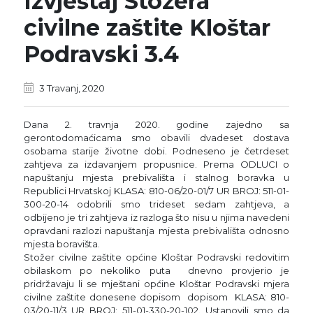
Izvještaj Stožera
civilne zaštite Kloštar
Podravski 3.4
3 Travanj, 2020
Dana 2. travnja 2020. godine zajedno sa
gerontodomaćicama smo obavili dvadeset dostava
osobama starije životne dobi. Podneseno je četrdeset
zahtjeva za izdavanjem propusnice. Prema ODLUCI o
napuštanju mjesta prebivališta i stalnog boravka u
Republici Hrvatskoj KLASA: 810-06/20-01/7 UR BROJ: 511-01-
300-20-14 odobrili smo trideset sedam zahtjeva, a
odbijeno je tri zahtjeva iz razloga što nisu u njima navedeni
opravdani razlozi napuštanja mjesta prebivališta odnosno
mjesta boravišta.
Stožer civilne zaštite općine Kloštar Podravski redovitim
obilaskom po nekoliko puta dnevno provjerio je
pridržavaju li se mještani općine Kloštar Podravski mjera
civilne zaštite donesene dopisom dopisom KLASA: 810-
03/20-11/3 UR BROJ: 511-01-330-20-102. Ustanovili smo da