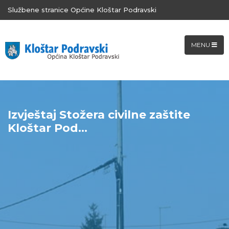
Službene stranice Općine Kloštar Podravski
MENU
Izvještaj Stožera civilne zaštite
Kloštar Pod...