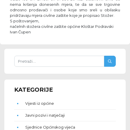
nema kršenja donesenih mjera, te da se sve trgovine
odnosno prodavači i osobe koje smo sreli u obilasku
pridržavaju mjera civilne zaštite koje je propisao Stožer.
S poštovanjem,
načelnih stožera civilne zaštite općine Kloštar Podravski
Ivan Čupen
KATEGORIJE
Vijesti iz općine
Javni pozivi i natječaji
Sjednice Općinskog vijeća