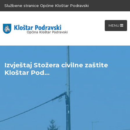
Službene stranice Općine Kloštar Podravski
MENU
Izvještaj Stožera civilne zaštite
Kloštar Pod...