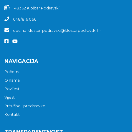
48362 Kloštar Podravski
048/816 066
opcina-klostar-podravski@klostarpodravski.hr
NAVIGACIJA
Početna
O nama
Povijest
Vijesti
Pritužbe i predstavke
Kontakt
TRANSPARENTNOST