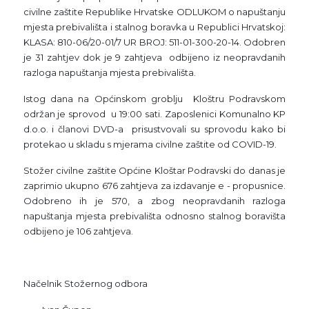
civilne zaštite Republike Hrvatske ODLUKOM o napuštanju
mjesta prebivališta i stalnog boravka u Republici Hrvatskoj:
KLASA: 810-06/20-01/7 UR BROJ: 511-01-300-20-14. Odobren
je 31 zahtjev dok je 9 zahtjeva odbijeno iz neopravdanih
razloga napuštanja mjesta prebivališta.
Istog dana na Općinskom groblju Kloštru Podravskom
održan je sprovod u 19:00 sati. Zaposlenici Komunalno KP
d.o.o. i članovi DVD-a prisustvovali su sprovodu kako bi
protekao u skladu s mjerama civilne zaštite od COVID-19.
Stožer civilne zaštite Općine Kloštar Podravski do danas je
zaprimio ukupno 676 zahtjeva za izdavanje e - propusnice.
Odobreno ih je 570, a zbog neopravdanih razloga
napuštanja mjesta prebivališta odnosno stalnog boravišta
odbijeno je 106 zahtjeva.
Načelnik Stožernog odbora