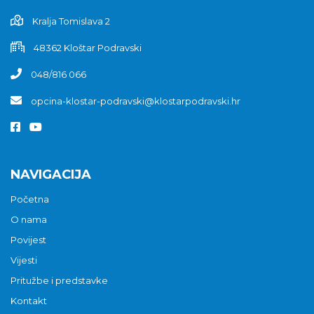
Kralja Tomislava 2
48362 Kloštar Podravski
048/816 066
opcina-klostar-podravski@klostarpodravski.hr
NAVIGACIJA
Početna
O nama
Povijest
Vijesti
Pritužbe i predstavke
Kontakt