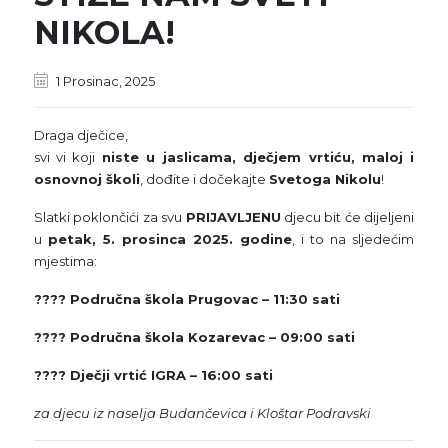
NIKOLA!
1 Prosinac, 2025
Draga dječice,
svi vi koji
niste u jaslicama, dječjem vrtiću, maloj i
osnovnoj školi
, dođite i dočekajte
Svetoga Nikolu
!
Slatki poklončići za svu
PRIJAVLJENU
djecu bit će dijeljeni
u
petak, 5. prosinca 2025. godine
, i to na sljedećim
mjestima:
????
Područna škola Prugovac – 11:30 sati
????
Područna škola Kozarevac – 09:00 sati
????
Dječji vrtić IGRA – 16:00 sati
za djecu iz naselja Budančevica i Kloštar Podravski