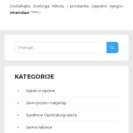
Dočekajte Svetoga Nikolu i proslavite zajedno njegov
imendan
! ????✨
KATEGORIJE
Vijesti iz općine
Javni pozivi i natječaji
Sjednice Općinskog vijeća
Javna nabava