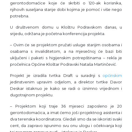
gerontodomaćice koje će skrbiti o 120-ak korisnika,
njihovih suseljana starije dobi kojima je pomoć i više nego
potrebna.
U društvenom domu u Kloštru Podravskom danas, u
srijedu, održana je početna konferencija projekta.
– Ovim će se projektom pružati usluge starijim osobama i
osabama s invaliditetom, a na mjesečnoj će bazi biti
uključeni i paketi s higijenskim potrepštinama – rekla je
pročelnica Općine Kloštar Podravski Nataša Martinčević.
Projekt je izradila tvrtka Draft u suradnji s
općinskim
jedinstvenim upravim odjelom, a direktor tvrtke Davor
Deskar istaknuo je kako se radi o iznimno vrijednom i
dugotrajnom projektu.
– Projektom koji traje 36 mjeseci zaposleno je 20
gerontodomaćica, a imat ćemo još i projektnog asistenta i
dva terenska koordinatora. Gledali smo da se iskoristi svaki
cent, da zapravo ispunimo svu onu ulogu i očekivanja koji