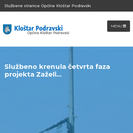
Službene stranice Općine Kloštar Podravski
MENU
Službeno krenula četvrta faza
projekta Zaželi...