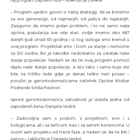
taj program zapravo nudi – istaknuo je Deskar.
– Program ujedno govori o našoj strategiji, da se brinemo
za sve generacije, od najmanjih, od jaslica do najstarijih.
Zasigurno da imamo jedan problem, i to ne samo naša
općina, populacija sve više stari, ovdje imamo oko 667
starijih ljudi iznad 65 godina i iz tog razloga smo krenuli u
ovaj program. Projektirali smo i Dom za starije i nemoćne
za 120 osoba, što je također nedostatno za ostatak naše
starije populacije. Nadam se da će ovaj program pomoći
dijelu naše starije populacije, a isto tako i vama koje ste
bile na tržištu rada gdje je danas teško naći posao –
poručio je gerontodomaćicama načelnik Općine Kloštar
Podravski Siniša Pavlović.
Ispred gerontodomaćica zahvalnost je izrazila jedna od
zaposlenih žena, Danijela Vedriš.
– Zadovoljna sam s poslom, s projektom, evo i s
kolegicama, ali i sa šeficom, kao i sa samim korisnicima. U
ovom sam projektu od treće faze, a nadam se da će biti i
petog – zaključila je Danijela Vedriš.