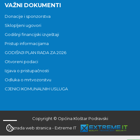
VAŽNI DOKUMENTI
Donacije i sponzorstva
Sklopljeni ugovori
Godišnji financijski izvještaji
Pristup informacijama
GODIŠNJI PLAN RADA ZA 2026
Otvoreni podaci
Izjava o pristupačnosti
Odluka o mrtvozorstvu
CJENICI KOMUNALNIH USLUGA
Copyright © Općina Kloštar Podravski
Izrada web stranica
-
Extreme IT