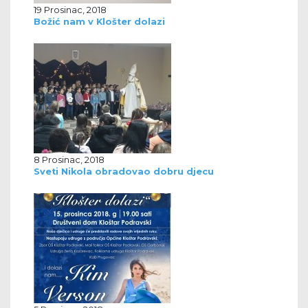
19 Prosinac, 2018
Božić nam v Klošter dolazi
8 Prosinac, 2018
Sveti Nikola obradovao dobru djecu