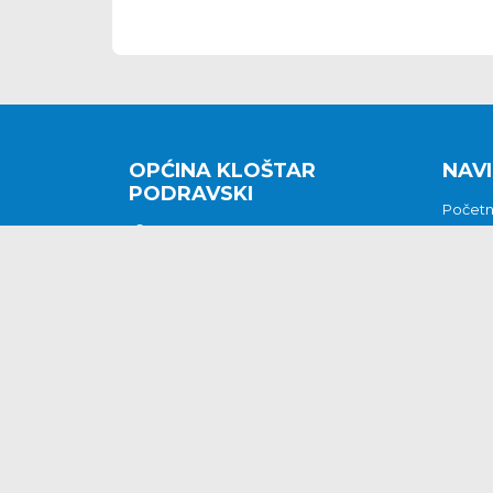
OPĆINA KLOŠTAR
NAVI
PODRAVSKI
Počet
Kralja Tomislava 2
O nam
Povijes
48362 Kloštar Podravski
Vijesti
048/816 066
Prituž
opcina-klostar-
Kontak
podravski@klostarpodravski.hr