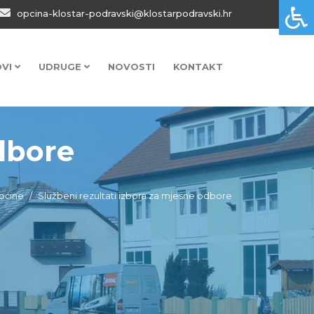
opcina-klostar-podravski@klostarpodravski.hr
OVI
UDRUGE
NOVOSTI
KONTAKT
odbore
općine
Službeni rezultati izbora za mjesne odbore