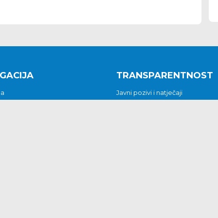
GACIJA
TRANSPARENTNOST
na
Javni pozivi i natječaji
a
Javna nabava
t
Javni pozivi i natječaji
Jedinstveni upravni odjel
be i predstavke
Općinsko vijeće
t
Općinski načelnik
Pritužbe i predstavke