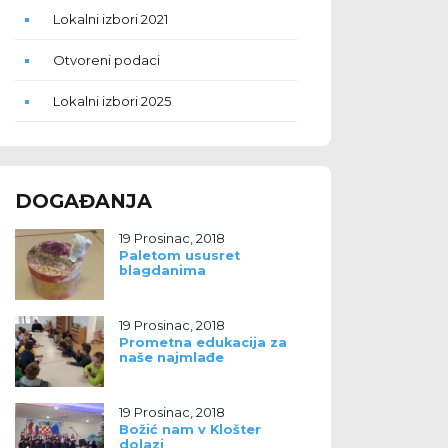
Lokalni izbori 2021
Otvoreni podaci
Lokalni izbori 2025
DOGAĐANJA
19 Prosinac, 2018
Paletom ususret
blagdanima
19 Prosinac, 2018
Prometna edukacija za
naše najmlađe
19 Prosinac, 2018
Božić nam v Klošter
dolazi