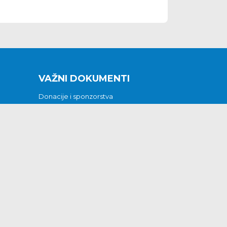
VAŽNI DOKUMENTI
Donacije i sponzorstva
Sklopljeni ugovori
Godišnji financijski izvještaji
Pristup informacijama
GODIŠNJI PLAN RADA ZA 2026
Otvoreni podaci
Izjava o pristupačnosti
Odluka o mrtvozorstvu
CJENICI KOMUNALNIH USLUGA