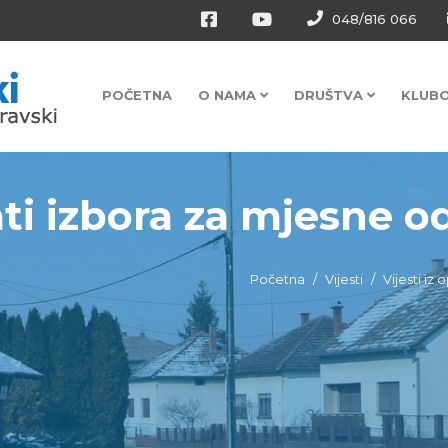
048/816 066
POČETNA
O NAMA
DRUŠTVA
KLUB
ati izbora za mjesne 
Početna
Vijesti
Vijesti iz 