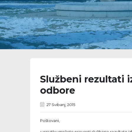
Službeni rezultati 
odbore
27 Svibanj, 2015
Poštovani,
u privitku možete preuzeti službene rezultate i