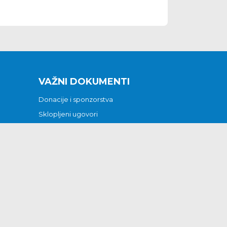
VAŽNI DOKUMENTI
Donacije i sponzorstva
Sklopljeni ugovori
Godišnji financijski izvještaji
Pristup informacijama
GODIŠNJI PLAN RADA ZA 2026
Otvoreni podaci
Izjava o pristupačnosti
Odluka o mrtvozorstvu
CJENICI KOMUNALNIH USLUGA