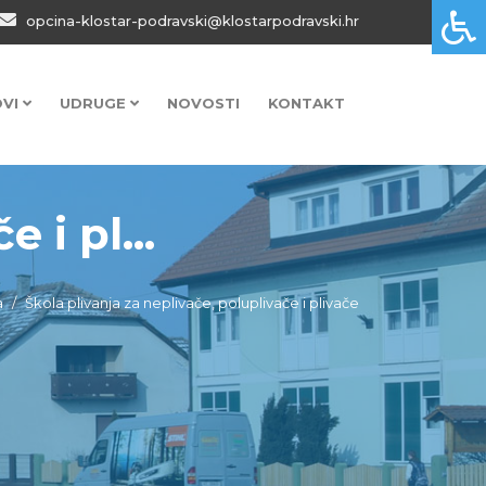
opcina-klostar-podravski@klostarpodravski.hr
OVI
UDRUGE
NOVOSTI
KONTAKT
 i pl...
a
Škola plivanja za neplivače, poluplivače i plivače