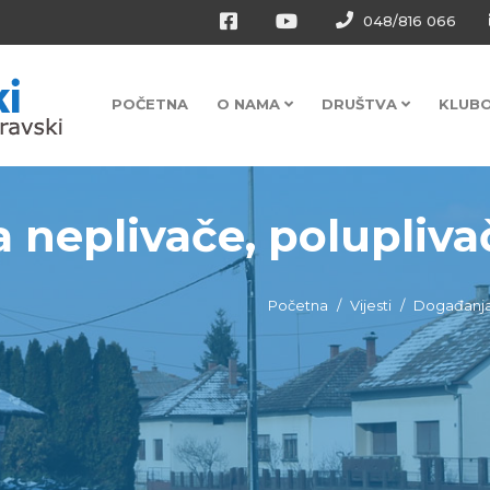
048/816 066
POČETNA
O NAMA
DRUŠTVA
KLUB
 neplivače, poluplivače
Početna
Vijesti
Događanj