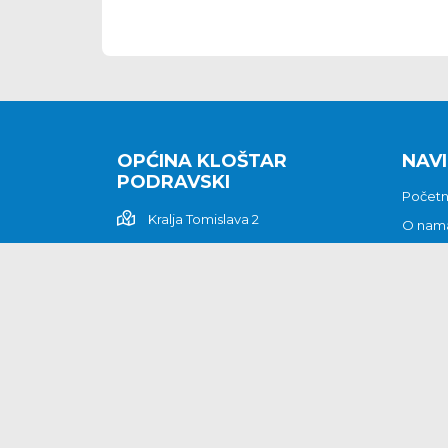
OPĆINA KLOŠTAR
NAVI
PODRAVSKI
Počet
Kralja Tomislava 2
O nam
Povijes
48362 Kloštar Podravski
Vijesti
048/816 066
Prituž
opcina-klostar-
Kontak
podravski@klostarpodravski.hr