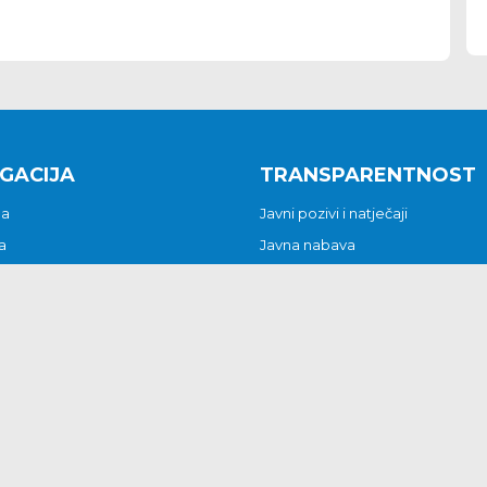
GACIJA
TRANSPARENTNOST
na
Javni pozivi i natječaji
a
Javna nabava
t
Javni pozivi i natječaji
Jedinstveni upravni odjel
be i predstavke
Općinsko vijeće
t
Općinski načelnik
Pritužbe i predstavke