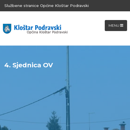
Službene stranice Općine Kloštar Podravski
MENU
4. Sjednica OV