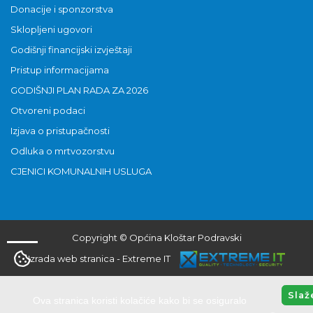
Donacije i sponzorstva
Sklopljeni ugovori
Godišnji financijski izvještaji
Pristup informacijama
GODIŠNJI PLAN RADA ZA 2026
Otvoreni podaci
Izjava o pristupačnosti
Odluka o mrtvozorstvu
CJENICI KOMUNALNIH USLUGA
Copyright © Općina Kloštar Podravski
Izrada web stranica
-
Extreme IT
Slaž
Ova stranica koristi kolačiće kako bi se osiguralo