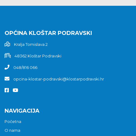
OPĆINA KLOŠTAR PODRAVSKI
Kralja Tomislava 2
48362 Kloštar Podravski
048/816 066
opcina-klostar-podravski@klostarpodravski.hr
NAVIGACIJA
Početna
O nama