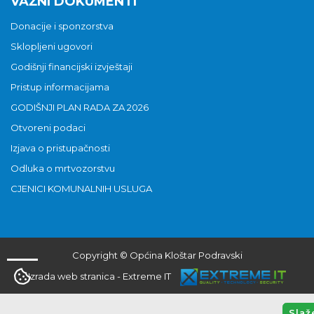
VAŽNI DOKUMENTI
Donacije i sponzorstva
Sklopljeni ugovori
Godišnji financijski izvještaji
Pristup informacijama
GODIŠNJI PLAN RADA ZA 2026
Otvoreni podaci
Izjava o pristupačnosti
Odluka o mrtvozorstvu
CJENICI KOMUNALNIH USLUGA
Copyright © Općina Kloštar Podravski
Izrada web stranica
-
Extreme IT
Slaž