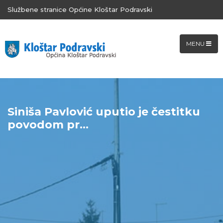
Službene stranice Općine Kloštar Podravski
MENU
Siniša Pavlović uputio je čestitku
povodom pr...