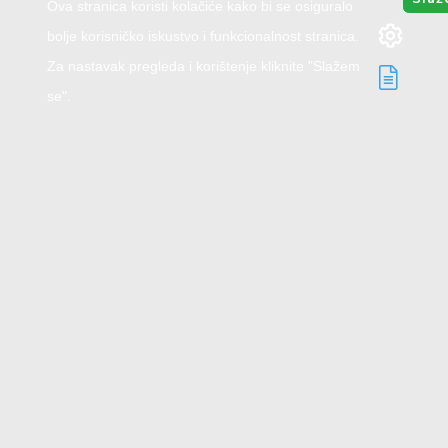
Ova stranica koristi kolačiće kako bi se osiguralo
bolje korisničko iskustvo i funkcionalnost stranica.
Za nastavak pregleda i korištenje kliknite "Slažem
se".