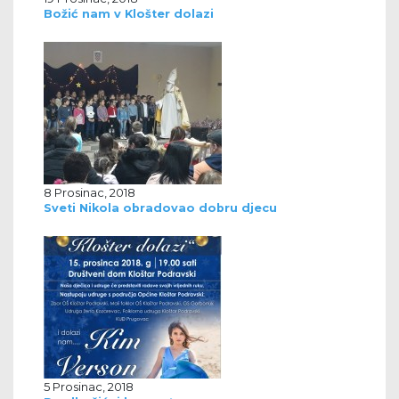
Božić nam v Klošter dolazi
8 Prosinac, 2018
Sveti Nikola obradovao dobru djecu
5 Prosinac, 2018