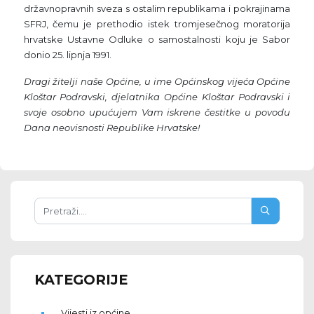
državnopravnih sveza s ostalim republikama i pokrajinama
SFRJ, čemu je prethodio istek tromjesečnog moratorija
hrvatske Ustavne Odluke o samostalnosti koju je Sabor
donio 25. lipnja 1991.
Dragi žitelji naše Općine, u ime Općinskog vijeća Općine
Kloštar Podravski, djelatnika Općine Kloštar Podravski i
svoje osobno upućujem Vam iskrene čestitke u povodu
Dana neovisnosti Republike Hrvatske!
KATEGORIJE
Vijesti iz općine