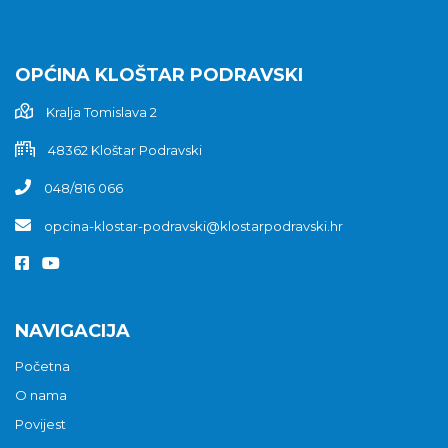
OPĆINA KLOŠTAR PODRAVSKI
Kralja Tomislava 2
48362 Kloštar Podravski
048/816 066
opcina-klostar-podravski@klostarpodravski.hr
NAVIGACIJA
Početna
O nama
Povijest