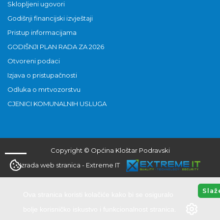
Sklopljeni ugovori
Godišnji financijski izvještaji
Pristup informacijama
GODIŠNJI PLAN RADA ZA 2026
Otvoreni podaci
Izjava o pristupačnosti
Odluka o mrtvozorstvu
CJENICI KOMUNALNIH USLUGA
Copyright © Općina Kloštar Podravski
Izrada web stranica
-
Extreme IT
Slaž
Ova stranica koristi kolačiće kako bi se osiguralo
bolje korisničko iskustvo i funkcionalnost stranica.