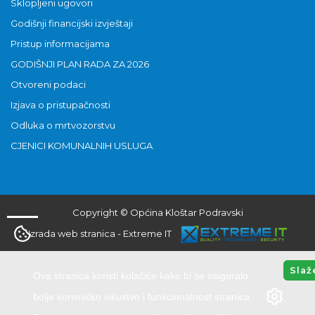
Sklopljeni ugovori
Godišnji financijski izvještaji
Pristup informacijama
GODIŠNJI PLAN RADA ZA 2026
Otvoreni podaci
Izjava o pristupačnosti
Odluka o mrtvozorstvu
CJENICI KOMUNALNIH USLUGA
Copyright © Općina Kloštar Podravski
Izrada web stranica
-
Extreme IT
Slaž
Ova stranica koristi kolačiće kako bi se osiguralo
bolje korisničko iskustvo i funkcionalnost stranica.