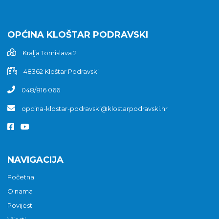
OPĆINA KLOŠTAR PODRAVSKI
Kralja Tomislava 2
48362 Kloštar Podravski
048/816 066
opcina-klostar-podravski@klostarpodravski.hr
NAVIGACIJA
Početna
O nama
Povijest