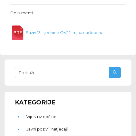
Dokumenti:
Saziv 13. sjednice OV 12. rujna nadopuna
KATEGORIJE
Vijesti iz općine
Javni pozivi i natječaji