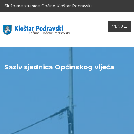
Službene stranice Općine Kloštar Podravski
MENU
Saziv sjednica Općinskog vijeća