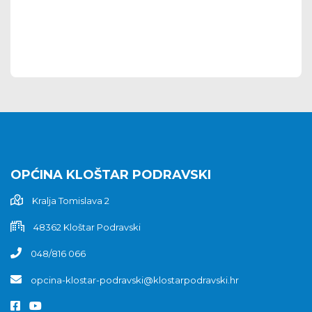
OPĆINA KLOŠTAR PODRAVSKI
Kralja Tomislava 2
48362 Kloštar Podravski
048/816 066
opcina-klostar-podravski@klostarpodravski.hr