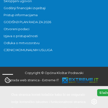
Sklopljeni ugovori
Godišnji financijski izvještaji
Pristup informacijama
GODIŠNJI PLAN RADA ZA 2026
Otvoreni podaci
Izjava o pristupačnosti
Odluka o mrtvozorstvu
CJENICI KOMUNALNIH USLUGA
Copyright © Općina Kloštar Podravski
Izrada web stranica
-
Extreme IT
Slaž
Ova stranica koristi kolačiće kako bi se osiguralo
bolje korisničko iskustvo i funkcionalnost stranica.