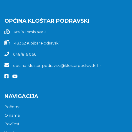
OPĆINA KLOŠTAR PODRAVSKI
Kralja Tomislava 2
48362 Kloštar Podravski
048/816 066
opcina-klostar-podravski@klostarpodravski.hr
NAVIGACIJA
Početna
O nama
Povijest