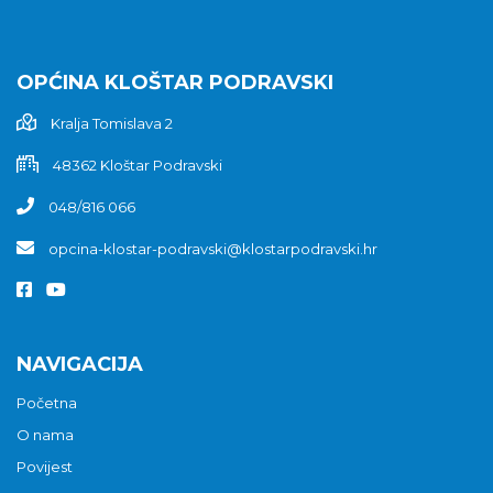
OPĆINA KLOŠTAR PODRAVSKI
Kralja Tomislava 2
48362 Kloštar Podravski
048/816 066
opcina-klostar-podravski@klostarpodravski.hr
NAVIGACIJA
Početna
O nama
Povijest