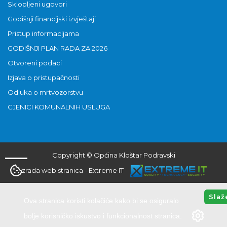
Sklopljeni ugovori
Godišnji financijski izvještaji
Pristup informacijama
GODIŠNJI PLAN RADA ZA 2026
Otvoreni podaci
Izjava o pristupačnosti
Odluka o mrtvozorstvu
CJENICI KOMUNALNIH USLUGA
Copyright © Općina Kloštar Podravski
Izrada web stranica
-
Extreme IT
Slaž
Ova stranica koristi kolačiće kako bi se osiguralo
bolje korisničko iskustvo i funkcionalnost stranica.