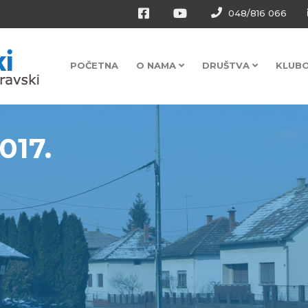
048/816 066
POČETNA
O NAMA
DRUŠTVA
KLUB
017.