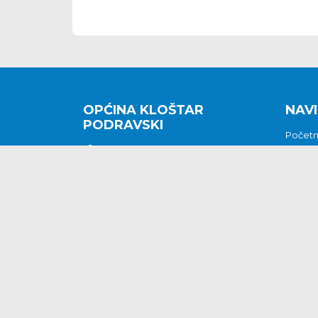
OPĆINA KLOŠTAR
NAVI
PODRAVSKI
Počet
Kralja Tomislava 2
O nam
Povijes
48362 Kloštar Podravski
Vijesti
048/816 066
Prituž
opcina-klostar-
Kontak
podravski@klostarpodravski.hr