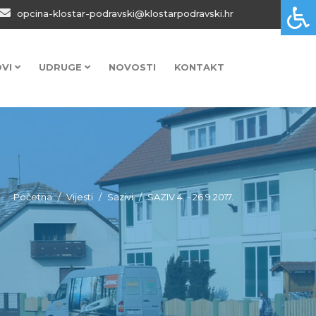
opcina-klostar-podravski@klostarpodravski.hr
OVI
UDRUGE
NOVOSTI
KONTAKT
Početna
Vijesti
Sazivi
SAZIV 4. - 26.9.2017.