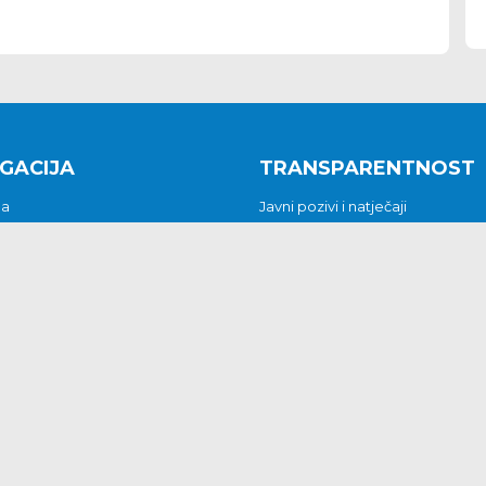
GACIJA
TRANSPARENTNOST
na
Javni pozivi i natječaji
a
Javna nabava
t
Javni pozivi i natječaji
Jedinstveni upravni odjel
be i predstavke
Općinsko vijeće
t
Općinski načelnik
Pritužbe i predstavke