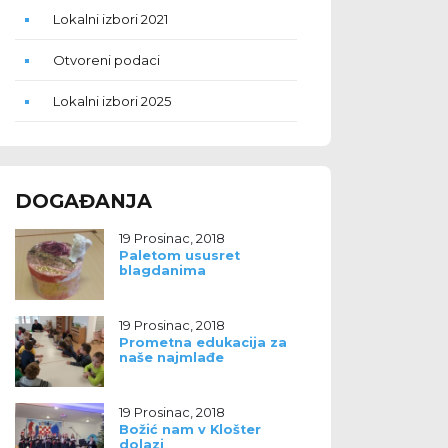
Lokalni izbori 2021
Otvoreni podaci
Lokalni izbori 2025
DOGAĐANJA
19 Prosinac, 2018
Paletom ususret
blagdanima
19 Prosinac, 2018
Prometna edukacija za
naše najmlađe
19 Prosinac, 2018
Božić nam v Klošter
dolazi