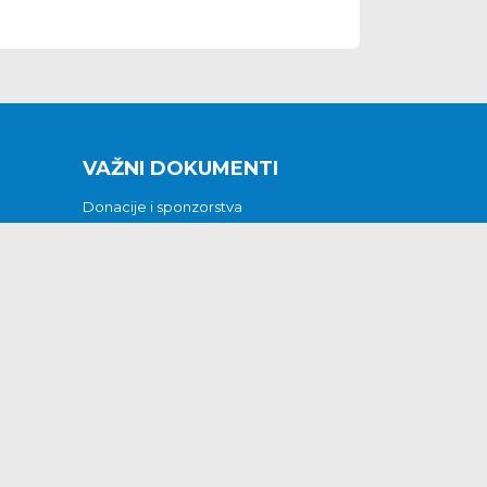
VAŽNI DOKUMENTI
Donacije i sponzorstva
Sklopljeni ugovori
Godišnji financijski izvještaji
Pristup informacijama
GODIŠNJI PLAN RADA ZA 2026
Otvoreni podaci
Izjava o pristupačnosti
Odluka o mrtvozorstvu
CJENICI KOMUNALNIH USLUGA