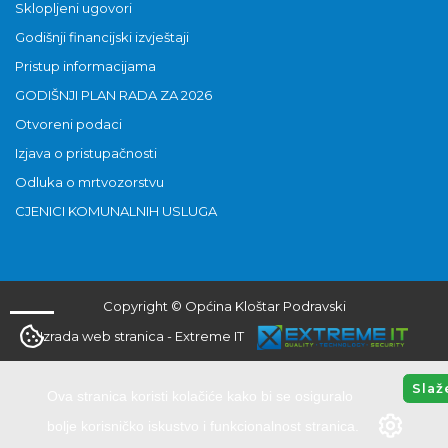
Sklopljeni ugovori
Godišnji financijski izvještaji
Pristup informacijama
GODIŠNJI PLAN RADA ZA 2026
Otvoreni podaci
Izjava o pristupačnosti
Odluka o mrtvozorstvu
CJENICI KOMUNALNIH USLUGA
Copyright © Općina Kloštar Podravski
Izrada web stranica
-
Extreme IT
Slaž
Ova stranica koristi kolačiće kako bi se osiguralo
bolje korisničko iskustvo i funkcionalnost stranica.