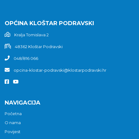
OPĆINA KLOŠTAR PODRAVSKI
Kralja Tomislava 2
48362 Kloštar Podravski
048/816 066
opcina-klostar-podravski@klostarpodravski.hr
NAVIGACIJA
Početna
O nama
Povijest