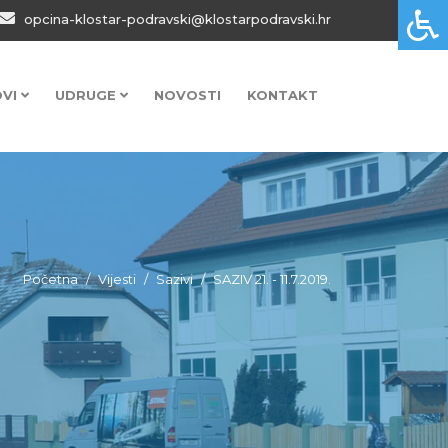
opcina-klostar-podravski@klostarpodravski.hr
OVI
UDRUGE
NOVOSTI
KONTAKT
Početna
Vijesti
Sazivi
SAZIV 21. - 11.7.2019.