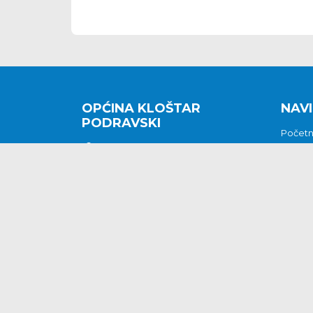
OPĆINA KLOŠTAR
NAVI
PODRAVSKI
Počet
Kralja Tomislava 2
O nam
Povijes
48362 Kloštar Podravski
Vijesti
048/816 066
Prituž
opcina-klostar-
Kontak
podravski@klostarpodravski.hr