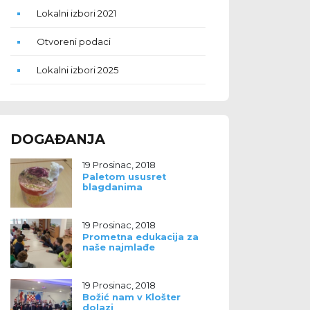
Lokalni izbori 2021
Otvoreni podaci
Lokalni izbori 2025
DOGAĐANJA
19 Prosinac, 2018
Paletom ususret
blagdanima
19 Prosinac, 2018
Prometna edukacija za
naše najmlađe
19 Prosinac, 2018
Božić nam v Klošter
dolazi