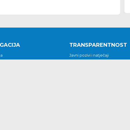
GACIJA
TRANSPARENTNOST
na
Javni pozivi i natječaji
a
Javna nabava
t
Javni pozivi i natječaji
Jedinstveni upravni odjel
be i predstavke
Općinsko vijeće
t
Općinski načelnik
Pritužbe i predstavke