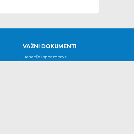
VAŽNI DOKUMENTI
Donacije i sponzorstva
Sklopljeni ugovori
Godišnji financijski izvještaji
Pristup informacijama
GODIŠNJI PLAN RADA ZA 2026
Otvoreni podaci
Izjava o pristupačnosti
Odluka o mrtvozorstvu
CJENICI KOMUNALNIH USLUGA