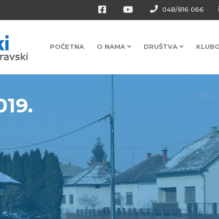
048/816 066
POČETNA
O NAMA
DRUŠTVA
KLUB
019.