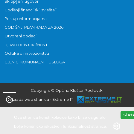
Sklopljeni ugovori
Godišnji financijski izvještaji
Pristup informacijama
GODIŠNJI PLAN RADA ZA 2026
Otvoreni podaci
Izjava o pristupačnosti
Odluka o mrtvozorstvu
CJENICI KOMUNALNIH USLUGA
Copyright © Općina Kloštar Podravski
Izrada web stranica
-
Extreme IT
Slaž
Ova stranica koristi kolačiće kako bi se osiguralo
bolje korisničko iskustvo i funkcionalnost stranica.