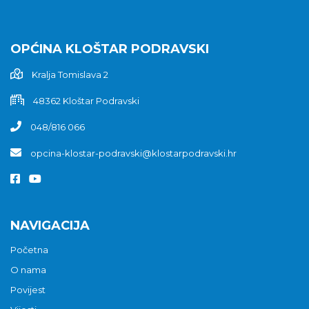
OPĆINA KLOŠTAR PODRAVSKI
Kralja Tomislava 2
48362 Kloštar Podravski
048/816 066
opcina-klostar-podravski@klostarpodravski.hr
NAVIGACIJA
Početna
O nama
Povijest