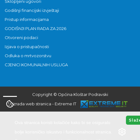
Sklopljeni ugovori
Godišnji financijski izvještaji
Pristup informacijama
GODIŠNJI PLAN RADA ZA 2026
Otvoreni podaci
Izjava o pristupačnosti
Odluka o mrtvozorstvu
CJENICI KOMUNALNIH USLUGA
Copyright © Općina Kloštar Podravski
Izrada web stranica
-
Extreme IT
Slaž
Ova stranica koristi kolačiće kako bi se osiguralo
bolje korisničko iskustvo i funkcionalnost stranica.