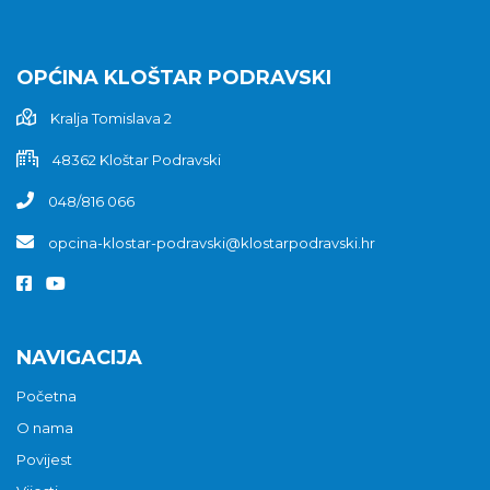
OPĆINA KLOŠTAR PODRAVSKI
Kralja Tomislava 2
48362 Kloštar Podravski
048/816 066
opcina-klostar-podravski@klostarpodravski.hr
NAVIGACIJA
Početna
O nama
Povijest