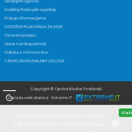
Sklopljeni ugovori
Godišnji financijski izvještaji
Pristup informacijama
GODIŠNJI PLAN RADA ZA 2026
Otvoreni podaci
Izjava o pristupačnosti
Odluka o mrtvozorstvu
CJENICI KOMUNALNIH USLUGA
Copyright © Općina Kloštar Podravski
Izrada web stranica
-
Extreme IT
Slaž
Ova stranica koristi kolačiće kako bi se osiguralo
bolje korisničko iskustvo i funkcionalnost stranica.