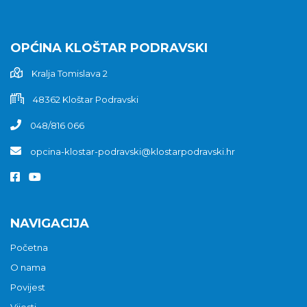
OPĆINA KLOŠTAR PODRAVSKI
Kralja Tomislava 2
48362 Kloštar Podravski
048/816 066
opcina-klostar-podravski@klostarpodravski.hr
NAVIGACIJA
Početna
O nama
Povijest
Vijesti