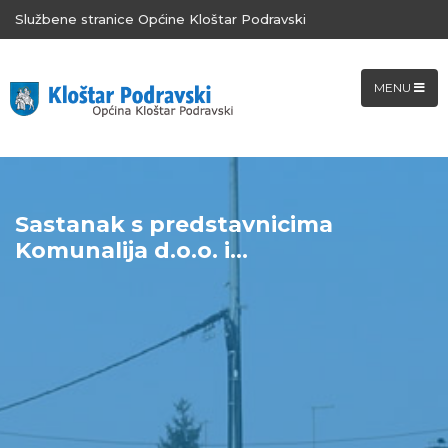
Službene stranice Općine Kloštar Podravski
MENU
Sastanak s predstavnicima
Komunalija d.o.o. i...