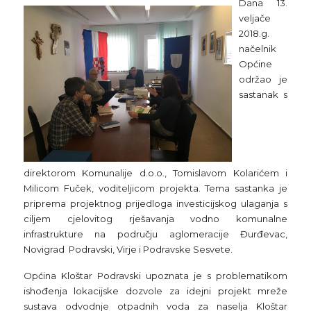
Dana 13.
veljače
2018.g.
načelnik
Općine
održao je
sastanak s
direktorom Komunalije d.o.o., Tomislavom Kolarićem i
Milicom Fuček, voditeljicom projekta. Tema sastanka je
priprema projektnog prijedloga investicijskog ulaganja s
ciljem cjelovitog rješavanja vodno komunalne
infrastrukture na području aglomeracije Đurđevac,
Novigrad Podravski, Virje i Podravske Sesvete.
Općina Kloštar Podravski upoznata je s problematikom
ishođenja lokacijske dozvole za idejni projekt mreže
sustava odvodnje otpadnih voda za naselja Kloštar