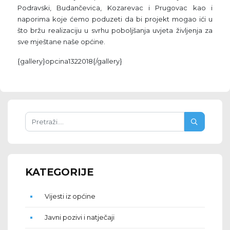
Podravski, Budančevica, Kozarevac i Prugovac kao i
naporima koje ćemo poduzeti da bi projekt mogao ići u
što bržu realizaciju u svrhu poboljšanja uvjeta življenja za
sve mještane naše općine.
{gallery}opcina1322018{/gallery}
KATEGORIJE
Vijesti iz općine
Javni pozivi i natječaji