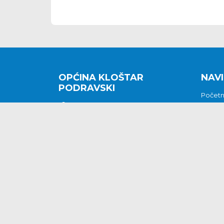
OPĆINA KLOŠTAR
NAVI
PODRAVSKI
Počet
Kralja Tomislava 2
O nam
Povijes
48362 Kloštar Podravski
Vijesti
048/816 066
Prituž
opcina-klostar-
Kontak
podravski@klostarpodravski.hr