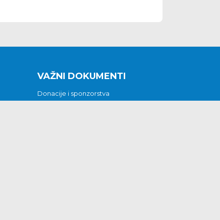
VAŽNI DOKUMENTI
Donacije i sponzorstva
Sklopljeni ugovori
Godišnji financijski izvještaji
Pristup informacijama
GODIŠNJI PLAN RADA ZA 2026
Otvoreni podaci
Izjava o pristupačnosti
Odluka o mrtvozorstvu
CJENICI KOMUNALNIH USLUGA