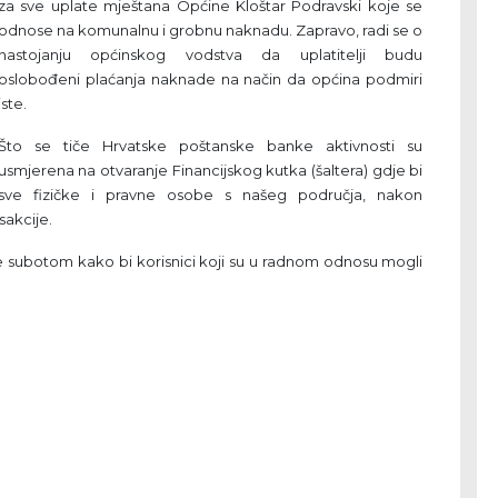
za sve uplate mještana Općine Kloštar Podravski koje se
odnose na komunalnu i grobnu naknadu. Zapravo, radi se o
nastojanju općinskog vodstva da uplatitelji budu
oslobođeni plaćanja naknade na način da općina podmiri
iste.
Što se tiče Hrvatske poštanske banke aktivnosti su
usmjerena na otvaranje Financijskog kutka (šaltera) gdje bi
sve fizičke i pravne osobe s našeg područja, nakon
sakcije.
ade subotom kako bi korisnici koji su u radnom odnosu mogli