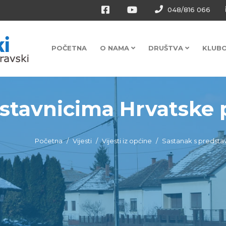
048/816 066
POČETNA
O NAMA
DRUŠTVA
KLUB
stavnicima Hrvatske po
Početna
Vijesti
Vijesti iz općine
Sastanak s predsta