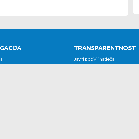
GACIJA
TRANSPARENTNOST
na
Javni pozivi i natječaji
a
Javna nabava
t
Javni pozivi i natječaji
Jedinstveni upravni odjel
be i predstavke
Općinsko vijeće
t
Općinski načelnik
Pritužbe i predstavke