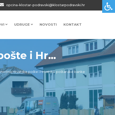
opcina-klostar-podravski@klostarpodravski.hr
OVI
UDRUGE
NOVOSTI
KONTAKT
šte i Hr...
vnicima Hrvatske pošte i Hrvatske poštanske banke