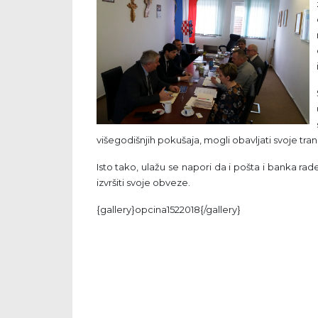
višegodišnjih pokušaja, mogli obavljati svoje tran
Isto tako, ulažu se napori da i pošta i banka r
izvršiti svoje obveze.
{gallery}opcina1522018{/gallery}