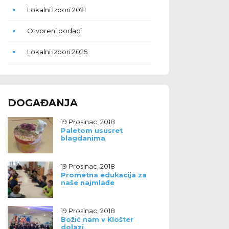
Lokalni izbori 2021
Otvoreni podaci
Lokalni izbori 2025
DOGAĐANJA
19 Prosinac, 2018
Paletom ususret
blagdanima
19 Prosinac, 2018
Prometna edukacija za
naše najmlađe
19 Prosinac, 2018
Božić nam v Klošter
dolazi