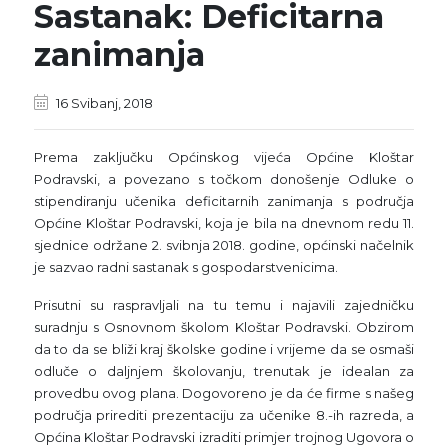
Sastanak: Deficitarna
zanimanja
16 Svibanj, 2018
Prema zaključku Općinskog vijeća Općine Kloštar
Podravski, a povezano s točkom donošenje Odluke o
stipendiranju učenika deficitarnih zanimanja s područja
Općine Kloštar Podravski, koja je bila na dnevnom redu 11.
sjednice održane 2. svibnja 2018. godine, općinski načelnik
je sazvao radni sastanak s gospodarstvenicima.
Prisutni su raspravljali na tu temu i najavili zajedničku
suradnju s Osnovnom školom Kloštar Podravski. Obzirom
da to da se bliži kraj školske godine i vrijeme da se osmaši
odluče o daljnjem školovanju, trenutak je idealan za
provedbu ovog plana. Dogovoreno je da će firme s našeg
područja prirediti prezentaciju za učenike 8.-ih razreda, a
Općina Kloštar Podravski izraditi primjer trojnog Ugovora o