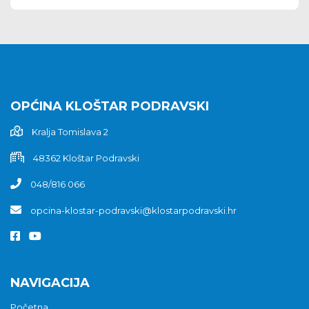
OPĆINA KLOŠTAR PODRAVSKI
Kralja Tomislava 2
48362 Kloštar Podravski
048/816 066
opcina-klostar-podravski@klostarpodravski.hr
NAVIGACIJA
Početna