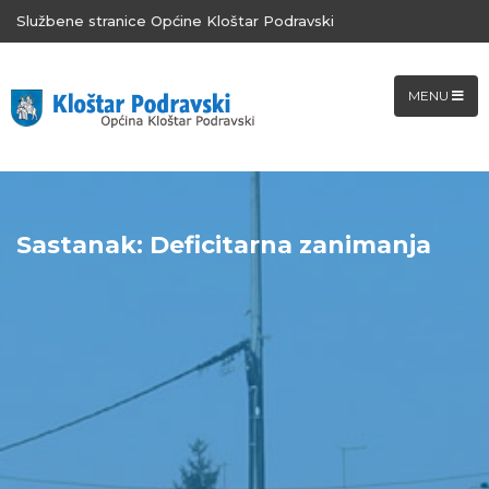
Službene stranice Općine Kloštar Podravski
MENU
Sastanak: Deficitarna zanimanja