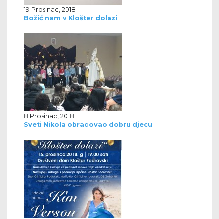
19 Prosinac, 2018
Božić nam v Klošter dolazi
8 Prosinac, 2018
Sveti Nikola obradovao dobru djecu