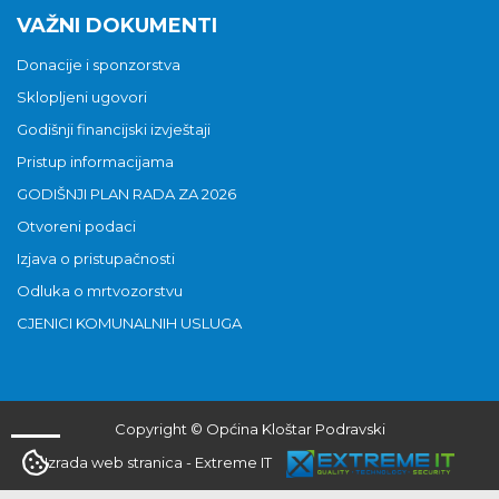
VAŽNI DOKUMENTI
Donacije i sponzorstva
Sklopljeni ugovori
Godišnji financijski izvještaji
Pristup informacijama
GODIŠNJI PLAN RADA ZA 2026
Otvoreni podaci
Izjava o pristupačnosti
Odluka o mrtvozorstvu
CJENICI KOMUNALNIH USLUGA
Copyright © Općina Kloštar Podravski
Izrada web stranica
-
Extreme IT