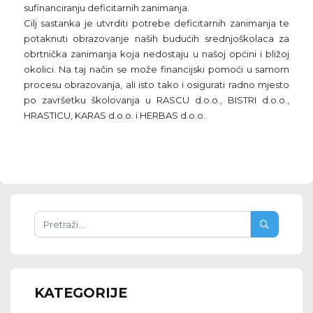
sufinanciranju deficitarnih zanimanja.
Cilj sastanka je utvrditi potrebe deficitarnih zanimanja te
potaknuti obrazovanje naših budućih srednjoškolaca za
obrtnička zanimanja koja nedostaju u našoj općini i bližoj
okolici. Na taj način se može financijski pomoći u samom
procesu obrazovanja, ali isto tako i osigurati radno mjesto
po završetku školovanja u RASCU d.o.o., BISTRI d.o.o.,
HRASTICU, KARAS d.o.o. i HERBAS d.o.o..
KATEGORIJE