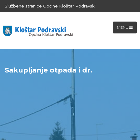
Službene stranice Općine Kloštar Podravski
MENU
Sakupljanje otpada i dr.