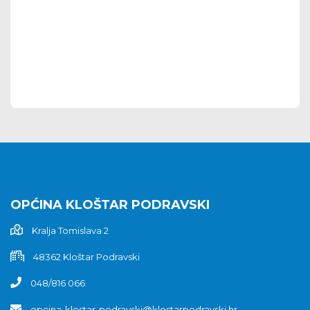
OPĆINA KLOŠTAR PODRAVSKI
Kralja Tomislava 2
48362 Kloštar Podravski
048/816 066
opcina-klostar-podravski@klostarpodravski.hr