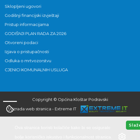
Sklopljeni ugovori
Godišnji financijski izvještaji
Pristup informacijama
GODIŠNJI PLAN RADA ZA 2026
Otvoreni podaci
Izjava o pristupačnosti
Odluka o mrtvozorstvu
CJENICI KOMUNALNIH USLUGA
Copyright © Općina Kloštar Podravski
Izrada web stranica
-
Extreme IT
Slaž
Ova stranica koristi kolačiće kako bi se osiguralo
bolje korisničko iskustvo i funkcionalnost stranica.