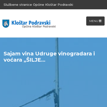
Službene stranice Općine Kloštar Podravski
MENU
Sajam vina Udruge vinogradara i
voćara „ŠILJE...