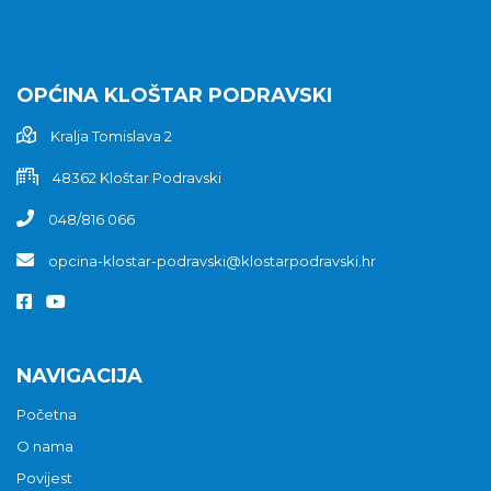
OPĆINA KLOŠTAR PODRAVSKI
Kralja Tomislava 2
48362 Kloštar Podravski
048/816 066
opcina-klostar-podravski@klostarpodravski.hr
NAVIGACIJA
Početna
O nama
Povijest