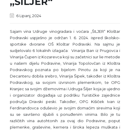
„ŠILJER“
6 Lipanj, 2024
Sajam vina Udruge vinogradara i voćara „ŠILJER“ Kloštar
Podravski uspješno je održan 1. 6. 2024. ispred školsko-
sportske dvorane OŠ Kloštar Podravski. Na sajmu je
sudjelovalo 6 lokalnih izlagača: Vinarija Ban iz Prugovca i
Vinarija Čupen iz Kozarevca koji su začetnici sur lie metode
u našem dijelu Podravine, Vinarija Topolovčan iz Kloštra
Podravskog poznata po bijelom Pinotu za koji je na
Decanteru dobila srebro, Vinarija Šipek, također iz Kloštra
Podravskog, sa svojom izvrsnom plemenkom, te OPG
Kranjec sa svojim džemovima i Udruga Šiljer koja je ujedno
i organizator događaja uz podršku Turističke zajednice
područja Dravski peski. Također, OPG Kišiček Ivan iz
Ferdinandovca oduševio je svojim domaćim sirevima koji
su se savršeno sljubili s ponuđenim vinima. Bilo je tu
različitih vina autohtonih za ovaj dio Podravine, poput
plemenke, graševine, kernera i široka lepeza muškata i