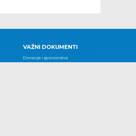
VAŽNI DOKUMENTI
Donacije i sponzorstva
Sklopljeni ugovori
Godišnji financijski izvještaji
Pristup informacijama
GODIŠNJI PLAN RADA ZA 2026
Otvoreni podaci
Izjava o pristupačnosti
Odluka o mrtvozorstvu
CJENICI KOMUNALNIH USLUGA