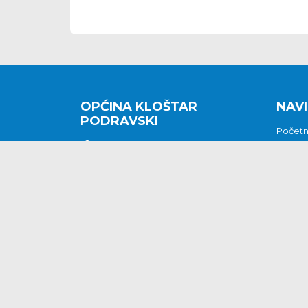
OPĆINA KLOŠTAR
NAVI
PODRAVSKI
Počet
Kralja Tomislava 2
O nam
Povijes
48362 Kloštar Podravski
Vijesti
048/816 066
Prituž
opcina-klostar-
Kontak
podravski@klostarpodravski.hr