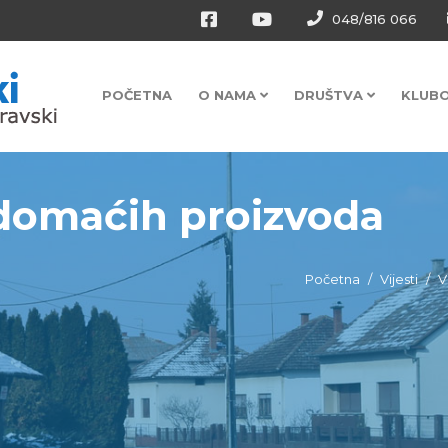
048/816 066
POČETNA
O NAMA
DRUŠTVA
KLUB
 domaćih proizvoda
Početna
Vijesti
V