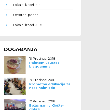
Lokalni izbori 2021
Otvoreni podaci
Lokalni izbori 2025
DOGAĐANJA
19 Prosinac, 2018
Paletom ususret
blagdanima
19 Prosinac, 2018
Prometna edukacija za
naše najmlađe
19 Prosinac, 2018
Božić nam v Klošter
dolazi