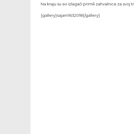
Na kraju su svi izlagači primili zahvalnice za svoj 
{gallery}sajam1632018{/gallery}