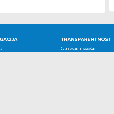
GACIJA
TRANSPARENTNOST
na
Javni pozivi i natječaji
a
Javna nabava
t
Javni pozivi i natječaji
Jedinstveni upravni odjel
be i predstavke
Općinsko vijeće
t
Općinski načelnik
Pritužbe i predstavke