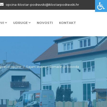
opcina-klostar-podravski@klostarpodravski.hr
OVI
UDRUGE
NOVOSTI
KONTAKT
ijesti iz općine
Sajam starina i domaćih proizvoda