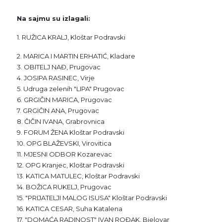
Na sajmu su izlagali:
1. RUŽICA KRALJ, Kloštar Podravski
2. MARICA I MARTIN ERHATIĆ, Kladare
3. OBITELJ NAĐ, Prugovac
4. JOSIPA RASINEC, Virje
5. Udruga zelenih "LIPA" Prugovac
6. GRGIČIN MARICA, Prugovac
7. GRGIČIN ANA, Prugovac
8. ČIČIN IVANA, Grabrovnica
9. FORUM ŽENA Kloštar Podravski
10. OPG BLAŽEVSKI, Virovitica
11. MJESNI ODBOR Kozarevac
12. OPG Kranjec, Kloštar Podravski
13. KATICA MATULEC, Kloštar Podravski
14. BOŽICA RUKELJ, Prugovac
15. "PRIJATELJI MALOG ISUSA" Kloštar Podravski
16. KATICA CESAR, Suha Katalena
17. "DOMAĆA RADINOST" IVAN ROĐAK, Bjelovar