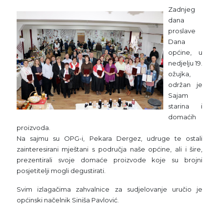
Zadnjeg
dana
proslave
Dana
općine, u
nedjelju 19.
ožujka,
održan je
Sajam
starina i
domaćih
proizvoda.
Na sajmu su OPG-i, Pekara Dergez, udruge te ostali
zainteresirani mještani s područja naše općine, ali i šire,
prezentirali svoje domaće proizvode koje su brojni
posjetitelji mogli degustirati.
Svim izlagačima zahvalnice za sudjelovanje uručio je
općinski načelnik Siniša Pavlović.