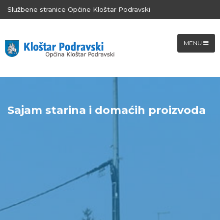
Službene stranice Općine Kloštar Podravski
MENU
Sajam starina i domaćih proizvoda