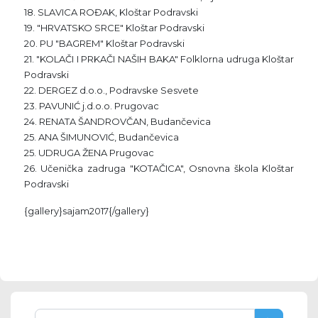
18. SLAVICA ROĐAK, Kloštar Podravski
19. "HRVATSKO SRCE" Kloštar Podravski
20. PU "BAGREM" Kloštar Podravski
21. "KOLAČI I PRKAČI NAŠIH BAKA" Folklorna udruga Kloštar
Podravski
22. DERGEZ d.o.o., Podravske Sesvete
23. PAVUNIĆ j.d.o.o. Prugovac
24. RENATA ŠANDROVČAN, Budančevica
25. ANA ŠIMUNOVIĆ, Budančevica
25. UDRUGA ŽENA Prugovac
26. Učenička zadruga "KOTAČICA", Osnovna škola Kloštar
Podravski
{gallery}sajam2017{/gallery}