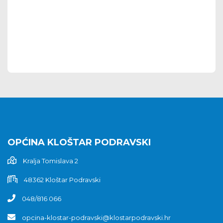
OPĆINA KLOŠTAR PODRAVSKI
Kralja Tomislava 2
48362 Kloštar Podravski
048/816 066
opcina-klostar-podravski@klostarpodravski.hr