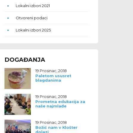
Lokalni izbori 2021
Otvoreni podaci
Lokalni izbori 2025
DOGAĐANJA
19 Prosinac, 2018
Paletom ususret
blagdanima
19 Prosinac, 2018
Prometna edukacija za
naše najmlađe
19 Prosinac, 2018
Božić nam v Klošter
dolazi