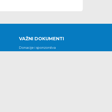
VAŽNI DOKUMENTI
Donacije i sponzorstva
Sklopljeni ugovori
Godišnji financijski izvještaji
Pristup informacijama
GODIŠNJI PLAN RADA ZA 2026
Otvoreni podaci
Izjava o pristupačnosti
Odluka o mrtvozorstvu
CJENICI KOMUNALNIH USLUGA