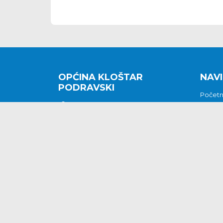
OPĆINA KLOŠTAR
NAVI
PODRAVSKI
Počet
Kralja Tomislava 2
O nam
Povijes
48362 Kloštar Podravski
Vijesti
048/816 066
Prituž
opcina-klostar-
Kontak
podravski@klostarpodravski.hr