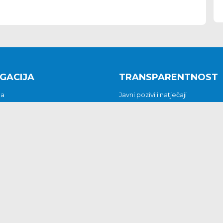
GACIJA
TRANSPARENTNOST
na
Javni pozivi i natječaji
a
Javna nabava
t
Javni pozivi i natječaji
Jedinstveni upravni odjel
be i predstavke
Općinsko vijeće
t
Općinski načelnik
Pritužbe i predstavke