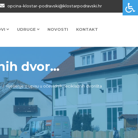
opcina-klostar-podravski@klostarpodravski.hr
OVI
UDRUGE
NOVOSTI
KONTAKT
ih dvor...
e
Rješenje o upisu u očevidnik reciklažnih dvorišta