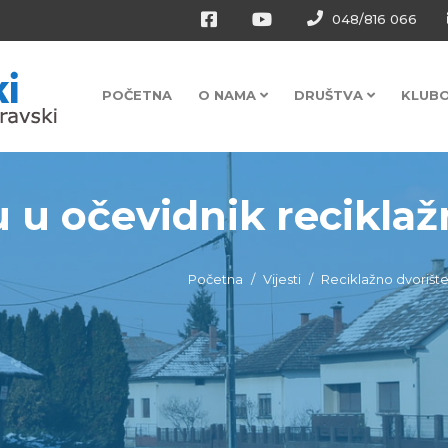
048/816 066
POČETNA
O NAMA
DRUŠTVA
KLUB
 u očevidnik reciklažn
Početna
Vijesti
Reciklažno dvorišt