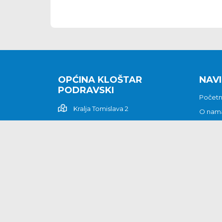
OPĆINA KLOŠTAR
NAVI
PODRAVSKI
Počet
Kralja Tomislava 2
O nam
Povijes
48362 Kloštar Podravski
Vijesti
048/816 066
Prituž
opcina-klostar-
Kontak
podravski@klostarpodravski.hr