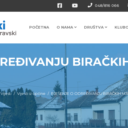
048/816 066
POČETNA
O NAMA
DRUŠTVA
KLUB
REĐIVANJU BIRAČKI
Vijesti
Vijesti iz općine
RJEŠENJE O ODREĐIVANJU BIRAČKIH M