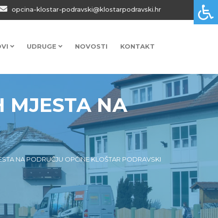
opcina-klostar-podravski@klostarpodravski.hr
OVI
UDRUGE
NOVOSTI
KONTAKT
H MJESTA NA
JESTA NA PODRUČJU OPĆINE KLOŠTAR PODRAVSKI