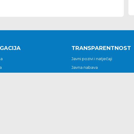
GACIJA
TRANSPARENTNOST
na
Javni pozivi i natječaji
a
Javna nabava
t
Javni pozivi i natječaji
Jedinstveni upravni odjel
be i predstavke
Općinsko vijeće
t
Općinski načelnik
Pritužbe i predstavke