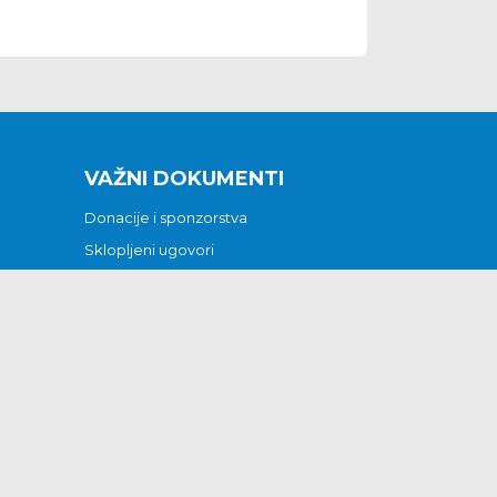
VAŽNI DOKUMENTI
Donacije i sponzorstva
Sklopljeni ugovori
Godišnji financijski izvještaji
Pristup informacijama
GODIŠNJI PLAN RADA ZA 2026
Otvoreni podaci
Izjava o pristupačnosti
Odluka o mrtvozorstvu
CJENICI KOMUNALNIH USLUGA