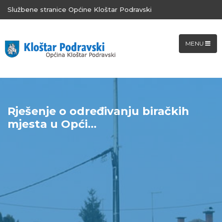
Službene stranice Općine Kloštar Podravski
MENU
Rješenje o određivanju biračkih
mjesta u Opći...