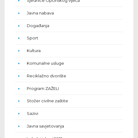
Sjednice Općinskog vijeća
Javna nabava
Događanja
Sport
Kultura
Komunalne usluge
Reciklažno dvorište
Program ZAŽELI
Stožer civilne zaštite
Sazivi
Javna savjetovanja