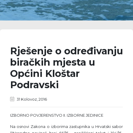
Rješenje o određivanju
biračkih mjesta u
Općini Kloštar
Podravski
31 Kolovoz, 2016
IZBORNO POVJERENSTVO II. IZBORNE JEDINICE
Na osnovi Zakona o izborima zastupnika u Hrvatski sabor
("Narodne novine", broj 66/15 - pročišćeni tekst i 104/15-