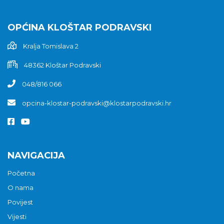
OPĆINA KLOŠTAR PODRAVSKI
Kralja Tomislava 2
48362 Kloštar Podravski
048/816 066
opcina-klostar-podravski@klostarpodravski.hr
NAVIGACIJA
Početna
O nama
Povijest
Vijesti