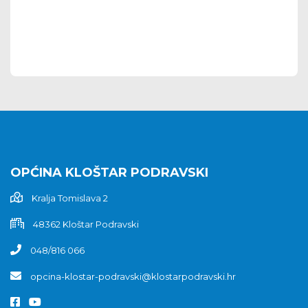
OPĆINA KLOŠTAR PODRAVSKI
Kralja Tomislava 2
48362 Kloštar Podravski
048/816 066
opcina-klostar-podravski@klostarpodravski.hr