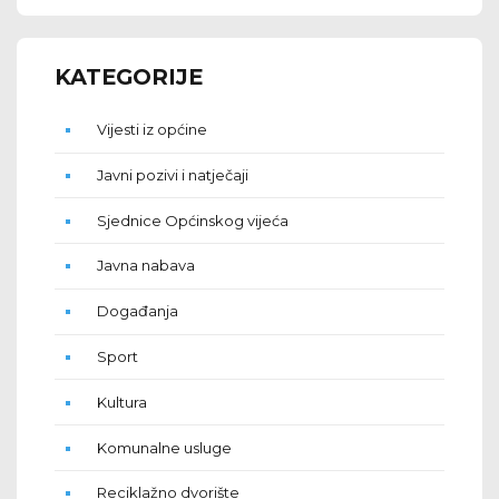
KATEGORIJE
Vijesti iz općine
Javni pozivi i natječaji
Sjednice Općinskog vijeća
Javna nabava
Događanja
Sport
Kultura
Komunalne usluge
Reciklažno dvorište