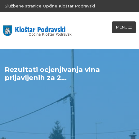
Službene stranice Općine Kloštar Podravski
MENU
Rezultati ocjenjivanja vina
prijavljenih za 2...