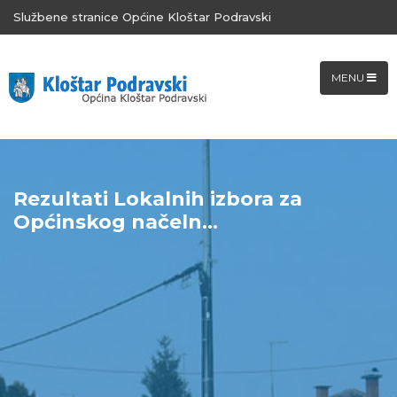
Službene stranice Općine Kloštar Podravski
MENU
Rezultati Lokalnih izbora za
Općinskog načeln...