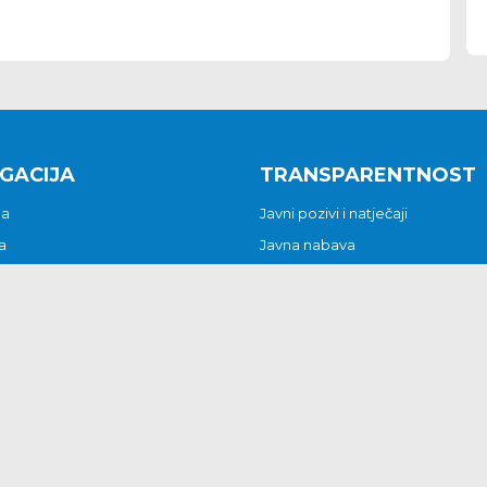
GACIJA
TRANSPARENTNOST
na
Javni pozivi i natječaji
a
Javna nabava
t
Javni pozivi i natječaji
Jedinstveni upravni odjel
be i predstavke
Općinsko vijeće
t
Općinski načelnik
Pritužbe i predstavke