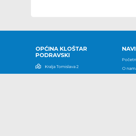
OPĆINA KLOŠTAR
NAVI
PODRAVSKI
Počet
Kralja Tomislava 2
O nam
Povijes
48362 Kloštar Podravski
Vijesti
048/816 066
Prituž
opcina-klostar-
Kontak
podravski@klostarpodravski.hr