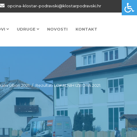
opcina-klostar-podravski@klostarpodravski.hr
OVI
UDRUGE
NOVOSTI
KONTAKT
alni izbori 2021
Rezultati LOKALNIH IZBORA 2021.