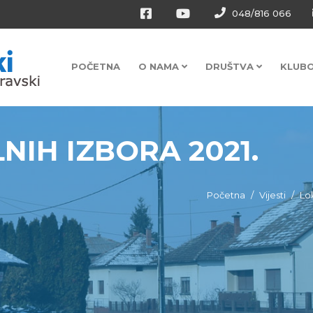
048/816 066
POČETNA
O NAMA
DRUŠTVA
KLUB
LNIH IZBORA 2021.
Početna
Vijesti
Lok