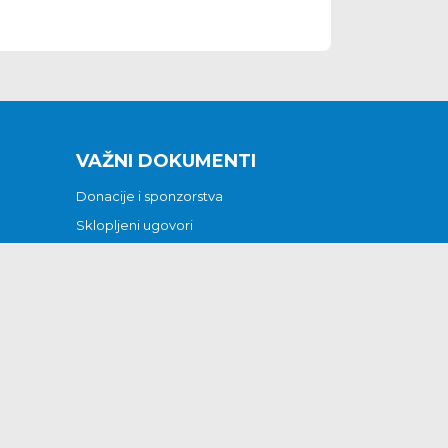
VAŽNI DOKUMENTI
Donacije i sponzorstva
Sklopljeni ugovori
Godišnji financijski izvještaji
Pristup informacijama
GODIŠNJI PLAN RADA ZA 2026
Otvoreni podaci
Izjava o pristupačnosti
Odluka o mrtvozorstvu
CJENICI KOMUNALNIH USLUGA