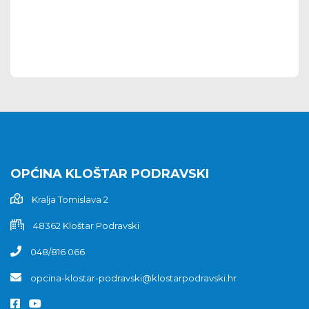
OPĆINA KLOŠTAR PODRAVSKI
Kralja Tomislava 2
48362 Kloštar Podravski
048/816 066
opcina-klostar-podravski@klostarpodravski.hr