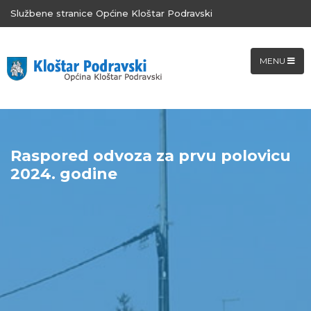
Službene stranice Općine Kloštar Podravski
MENU
Raspored odvoza za prvu polovicu
2024. godine