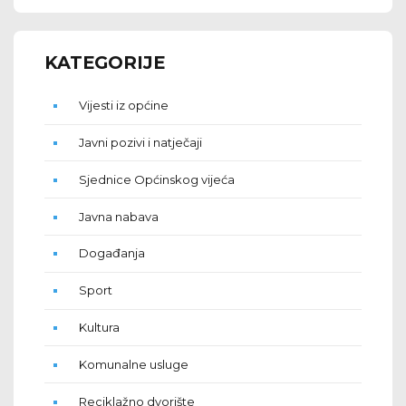
KATEGORIJE
Vijesti iz općine
Javni pozivi i natječaji
Sjednice Općinskog vijeća
Javna nabava
Događanja
Sport
Kultura
Komunalne usluge
Reciklažno dvorište