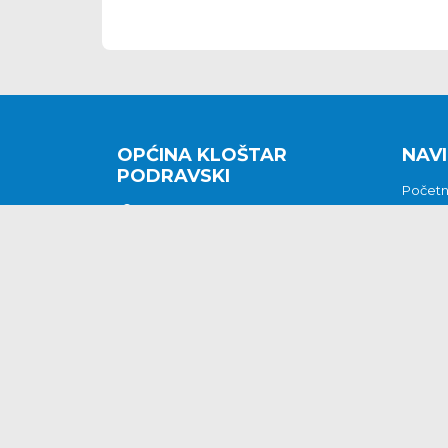
OPĆINA KLOŠTAR
NAVI
PODRAVSKI
Počet
Kralja Tomislava 2
O nam
Povijes
48362 Kloštar Podravski
Vijesti
048/816 066
Prituž
opcina-klostar-
Kontak
podravski@klostarpodravski.hr