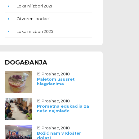
Lokalni izbori 2021
Otvoreni podaci
Lokalni izbori 2025
DOGAĐANJA
19 Prosinac, 2018
Paletom ususret
blagdanima
19 Prosinac, 2018
Prometna edukacija za
naše najmlađe
19 Prosinac, 2018
Božić nam v Klošter
dolazi