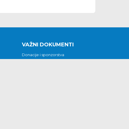
VAŽNI DOKUMENTI
Donacije i sponzorstva
Sklopljeni ugovori
Godišnji financijski izvještaji
Pristup informacijama
GODIŠNJI PLAN RADA ZA 2026
Otvoreni podaci
Izjava o pristupačnosti
Odluka o mrtvozorstvu
CJENICI KOMUNALNIH USLUGA