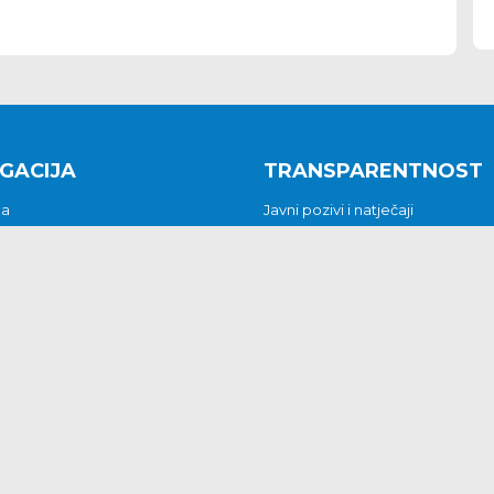
GACIJA
TRANSPARENTNOST
na
Javni pozivi i natječaji
a
Javna nabava
t
Javni pozivi i natječaji
Jedinstveni upravni odjel
be i predstavke
Općinsko vijeće
t
Općinski načelnik
Pritužbe i predstavke