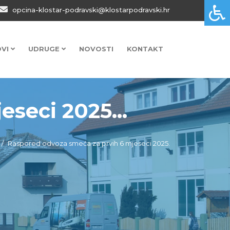
opcina-klostar-podravski@klostarpodravski.hr
OVI
UDRUGE
NOVOSTI
KONTAKT
seci 2025...
Raspored odvoza smeća za prvih 6 mjeseci 2025.