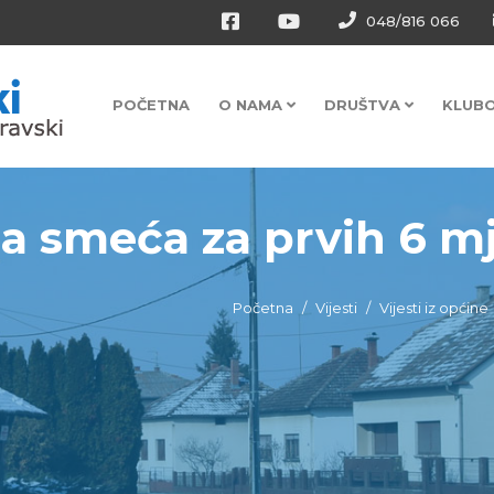
048/816 066
POČETNA
O NAMA
DRUŠTVA
KLUB
 smeća za prvih 6 mje
Početna
Vijesti
Vijesti iz općine