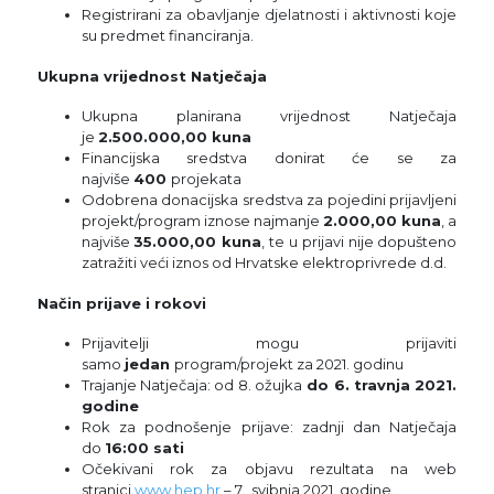
Registrirani za obavljanje djelatnosti i aktivnosti koje
su predmet financiranja.
Ukupna vrijednost Natječaja
Ukupna planirana vrijednost Natječaja
je
2.500.000,00 kuna
Financijska sredstva donirat će se za
najviše
400
projekata
Odobrena donacijska sredstva za pojedini prijavljeni
projekt/program iznose najmanje
2.000,00 kuna
, a
najviše
35.000,00 kuna
, te u prijavi nije dopušteno
zatražiti veći iznos od Hrvatske elektroprivrede d.d.
Način prijave i rokovi
Prijavitelji mogu prijaviti
samo
jedan
program/projekt za 2021. godinu
Trajanje Natječaja: od 8. ožujka
do 6. travnja 2021.
godine
Rok za podnošenje prijave: zadnji dan Natječaja
do
16:00 sati
Očekivani rok za objavu rezultata na web
stranici
www.hep.hr
– 7. svibnja 2021. godine.