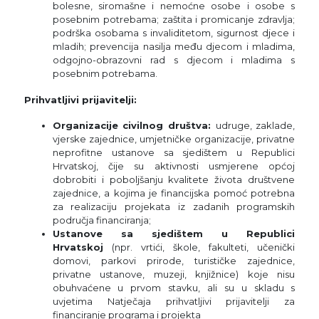
bolesne, siromašne i nemoćne osobe i osobe s
posebnim potrebama; zaštita i promicanje zdravlja;
podrška osobama s invaliditetom, sigurnost djece i
mladih; prevencija nasilja među djecom i mladima,
odgojno-obrazovni rad s djecom i mladima s
posebnim potrebama.
Prihvatljivi prijavitelji:
Organizacije civilnog društva:
udruge, zaklade,
vjerske zajednice, umjetničke organizacije, privatne
neprofitne ustanove sa sjedištem u Republici
Hrvatskoj, čije su aktivnosti usmjerene općoj
dobrobiti i poboljšanju kvalitete života društvene
zajednice, a kojima je financijska pomoć potrebna
za realizaciju projekata iz zadanih programskih
područja financiranja;
Ustanove sa sjedištem u Republici
Hrvatskoj
(npr. vrtići, škole, fakulteti, učenički
domovi, parkovi prirode, turističke zajednice,
privatne ustanove, muzeji, knjižnice) koje nisu
obuhvaćene u prvom stavku, ali su u skladu s
uvjetima Natječaja prihvatljivi prijavitelji za
financiranje programa i projekta