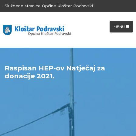
Službene stranice Općine Kloštar Podravski
MENU
Raspisan HEP-ov Natječaj za
donacije 2021.