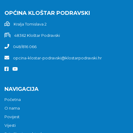
OPĆINA KLOŠTAR PODRAVSKI
Kralja Tomislava 2
48362 Kloštar Podravski
048/816 066
opcina-klostar-podravski@klostarpodravski.hr
NAVIGACIJA
Početna
O nama
Povijest
Vijesti