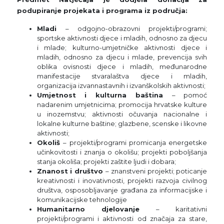
podupiranje projekata i programa iz područja:
Mladi
– odgojno-obrazovni projekti/programi;
sportske aktivnosti djece i mladih, odnosno za djecu
i mlade; kulturno-umjetničke aktivnosti djece i
mladih, odnosno za djecu i mlade, prevencija svih
oblika ovisnosti djece i mladih, međunarodne
manifestacije stvaralaštva djece i mladih,
organizacija izvannastavnih i izvanškolskih aktivnosti;
Umjetnost i kulturna baština
– pomoć
nadarenim umjetnicima; promocija hrvatske kulture
u inozemstvu; aktivnosti očuvanja nacionalne i
lokalne kulturne baštine; glazbene, scenske i likovne
aktivnosti;
Okoliš
– projekti/programi promicanja energetske
učinkovitosti i znanja o okolišu; projekti poboljšanja
stanja okoliša; projekti zaštite ljudi i dobara;
Znanost i društvo
– znanstveni projekti; poticanje
kreativnosti i inovativnosti, projekti razvoja civilnog
društva, osposobljavanje građana za informacijske i
komunikacijske tehnologije
Humanitarno djelovanje
– karitativni
projekti/programi i aktivnosti od značaja za stare,