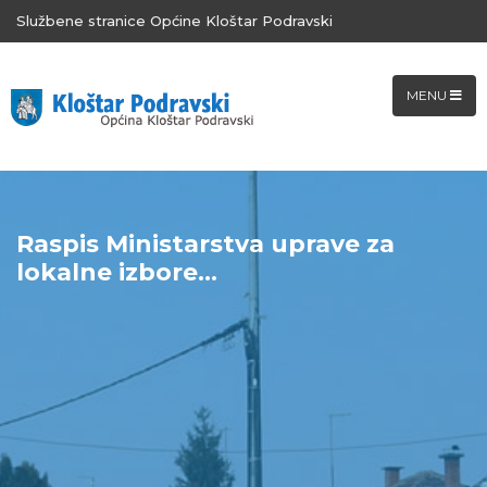
Službene stranice Općine Kloštar Podravski
MENU
Raspis Ministarstva uprave za
lokalne izbore...