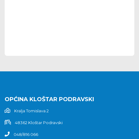
OPĆINA KLOŠTAR PODRAVSKI
Kralja Tomislava 2
48362 Kloštar Podravski
048/816 066