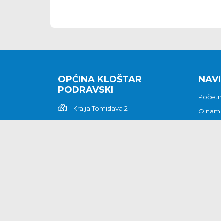
OPĆINA KLOŠTAR
NAVI
PODRAVSKI
Počet
Kralja Tomislava 2
O nam
Povijes
48362 Kloštar Podravski
Vijesti
048/816 066
Prituž
opcina-klostar-
Kontak
podravski@klostarpodravski.hr