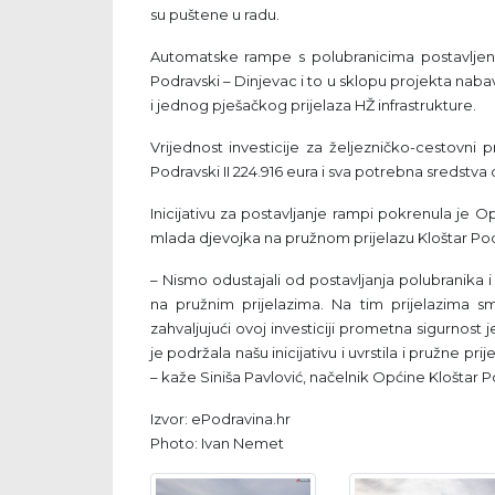
su puštene u radu.
Automatske rampe s polubranicima postavljene
Podravski – Dinjevac i to u sklopu projekta nab
i jednog pješačkog prijelaza HŽ infrastrukture.
Vrijednost investicije za željezničko-cestovni pr
Podravski II 224.916 eura i sva potrebna sredstva o
Inicijativu za postavljanje rampi pokrenula je O
mlada djevojka na pružnom prijelazu Kloštar Po
– Nismo odustajali od postavljanja polubranika 
na pružnim prijelazima. Na tim prijelazima s
zahvaljujući ovoj investiciji prometna sigurnost 
je podržala našu inicijativu i uvrstila i pružne p
– kaže Siniša Pavlović, načelnik Općine Kloštar P
Izvor: ePodravina.hr
Photo: Ivan Nemet