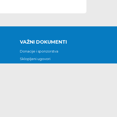
VAŽNI DOKUMENTI
Donacije i sponzorstva
Sklopljeni ugovori
Godišnji financijski izvještaji
Pristup informacijama
GODIŠNJI PLAN RADA ZA 2026
Otvoreni podaci
Izjava o pristupačnosti
Odluka o mrtvozorstvu
CJENICI KOMUNALNIH USLUGA