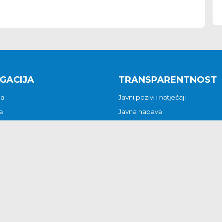
GACIJA
TRANSPARENTNOST
na
Javni pozivi i natječaji
a
Javna nabava
t
Javni pozivi i natječaji
Jedinstveni upravni odjel
be i predstavke
Općinsko vijeće
t
Općinski načelnik
Pritužbe i predstavke