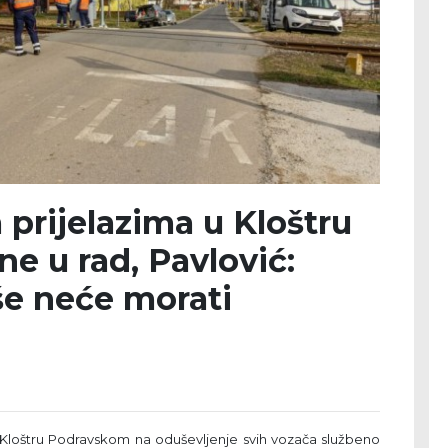
prijelazima u Kloštru
 u rad, Pavlović:
še neće morati
Kloštru Podravskom na oduševljenje svih vozača službeno