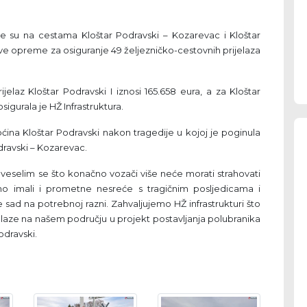
 su na cestama Kloštar Podravski – Kozarevac i Kloštar
ave opreme za osiguranje 49 željezničko-cestovnih prijelaza
ijelaz Kloštar Podravski I iznosi 165.658 eura, a za Kloštar
sigurala je HŽ Infrastruktura.
pćina Kloštar Podravski nakon tragedije u kojoj je poginula
dravski – Kozarevac.
i veselim se što konačno vozači više neće morati strahovati
mo imali i prometne nesreće s tragičnim posljedicama i
je sad na potrebnoj razni. Zahvaljujemo HŽ infrastrukturi što
rijelaze na našem području u projekt postavljanja polubranika
odravski.