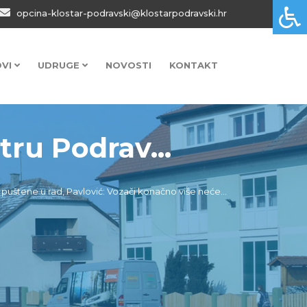
opcina-klostar-podravski@klostarpodravski.hr
OVI
UDRUGE
NOVOSTI
KONTAKT
ru Podrav...
uštene u rad, Pavlović: Vozači konačno više neće...