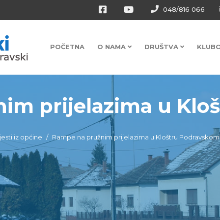
048/816 066
POČETNA
O NAMA
DRUŠTVA
KLUB
m prijelazima u Klošt
jesti iz općine
Rampe na pružnim prijelazima u Kloštru Podravskom p