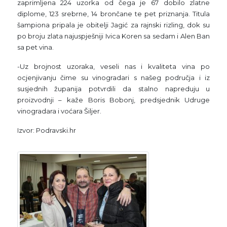
zaprimljena 224 uzorka od čega je 67 dobilo zlatne
diplome, 123 srebrne, 14 brončane te pet priznanja. Titula
šampiona pripala je obitelji Jagić za rajnski rizling, dok su
po broju zlata najuspješniji Ivica Koren sa sedam i Alen Ban
sa pet vina.
-Uz brojnost uzoraka, veseli nas i kvaliteta vina po
ocjenjivanju čime su vinogradari s našeg područja i iz
susjednih županija potvrdili da stalno napreduju u
proizvodnji – kaže Boris Bobonj, predsjednik Udruge
vinogradara i voćara Šiljer.
Izvor: Podravski.hr