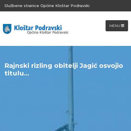
Službene stranice Općine Kloštar Podravski
MENU
Rajnski rizling obitelji Jagić osvojio
titulu...