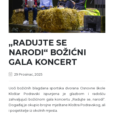
„RADUJTE SE
NARODI“ BOŽIĆNI
GALA KONCERT
29 Prosinac, 2025
Uoči božićnih blagdana sportska dvorana Osnovne škole
Kloštar Podravski ispunjena je glazbom i radošću
zahvaljujući božićnom gala koncertu „Radujte se, narodi“.
Događaj je okupio brojne mještane Kloštra Podravskog, ali
i posjetitelje iz okolnih mjesta.