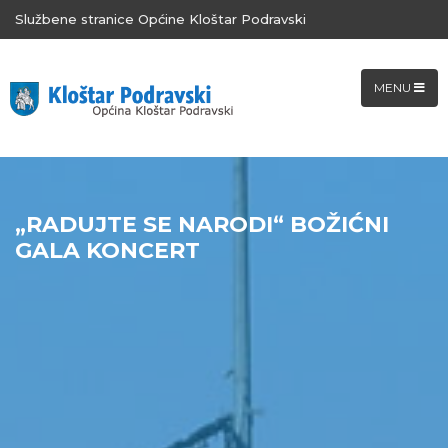
Službene stranice Općine Kloštar Podravski
MENU
„RADUJTE SE NARODI“ BOŽIĆNI
GALA KONCERT