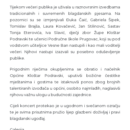
Tijekom večeri publika je uživala u raznovrsnim izvedbama
tradicionalnih i suvremenih blagdanskih pjesama. Na
pozornici su se izmjenjivali Đuka Čaić, Gabriela Šipek,
Tomislav Brajša, Laura Kovačević, Jan Stilinović, Sastav
Tonija Eterovića, Iva Slavić, dječji zbor Župe Kloštar
Podravski te učenici Područne škole Prugovac, koji su pod
vodstvom učiteljice Vesne Ban nastupili i kao mali voditelji
večeri. Njihovi nastupi izazvali su posebno oduševljenje
publike.
Prigodnim riječima okupljenima se obratio i načelnik
Općine Kloštar Podravski, uputivši božićne čestitke
mještanima i gostima te istaknuvši ponos zbog brojnih
talentiranih izvođača u općini, osobito najmlađih, naglasivši
njihovu važnu ulogu u budućnosti zajednice.
Cijeli koncert protekao je u ugodnom i svečanom ozračju
te je svima prisutnima pružio lijep glazbeni doživljaj i pravi
blagdanski ugođaj.
Galerija