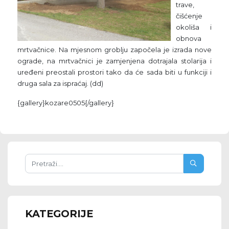
trave,
čišćenje
okoliša i
obnova
mrtvačnice. Na mjesnom groblju započela je izrada nove
ograde, na mrtvačnici je zamjenjena dotrajala stolarija i
uređeni preostali prostori tako da će sada biti u funkciji i
druga sala za ispraćaj. (dd)
{gallery}kozare0505{/gallery}
KATEGORIJE