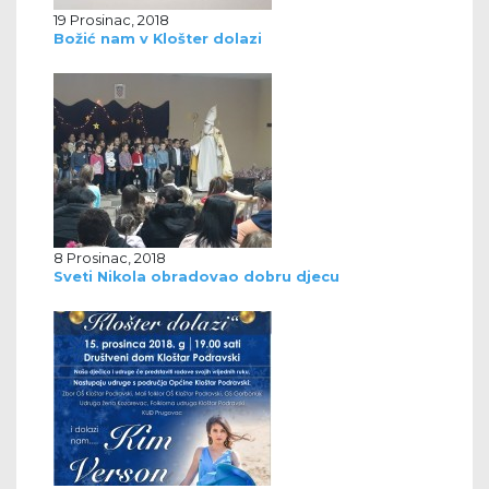
19 Prosinac, 2018
Božić nam v Klošter dolazi
8 Prosinac, 2018
Sveti Nikola obradovao dobru djecu