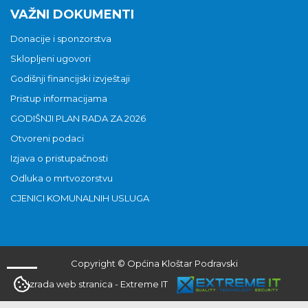
VAŽNI DOKUMENTI
Donacije i sponzorstva
Sklopljeni ugovori
Godišnji financijski izvještaji
Pristup informacijama
GODIŠNJI PLAN RADA ZA 2026
Otvoreni podaci
Izjava o pristupačnosti
Odluka o mrtvozorstvu
CJENICI KOMUNALNIH USLUGA
Copyright © Općina Kloštar Podravski
Izrada web stranica
-
Extreme IT