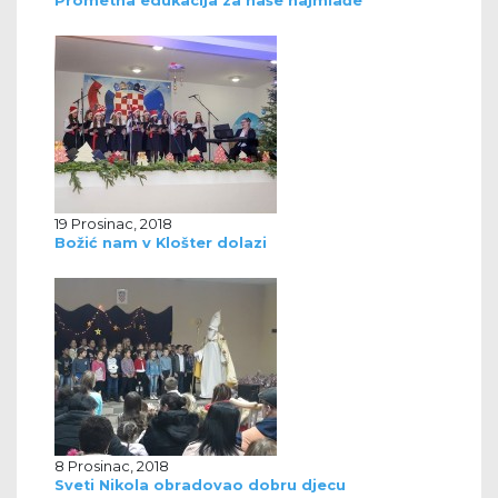
Prometna edukacija za naše najmlađe
19 Prosinac, 2018
Božić nam v Klošter dolazi
8 Prosinac, 2018
Sveti Nikola obradovao dobru djecu