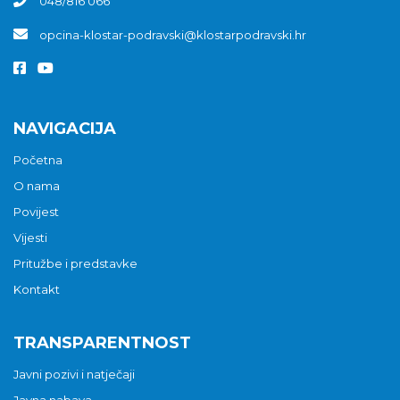
048/816 066
opcina-klostar-podravski@klostarpodravski.hr
NAVIGACIJA
Početna
O nama
Povijest
Vijesti
Pritužbe i predstavke
Kontakt
TRANSPARENTNOST
Javni pozivi i natječaji
Javna nabava