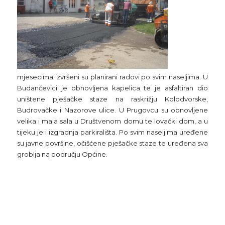
mjesecima izvršeni su planirani radovi po svim naseljima. U
Budančevici je obnovljena kapelica te je asfaltiran dio
uništene pješačke staze na raskrižju Kolodvorske,
Budrovačke i Nazorove ulice. U Prugovcu su obnovljene
velika i mala sala u Društvenom domu te lovački dom, a u
tijeku je i izgradnja parkirališta. Po svim naseljima uređene
su javne površine, očišćene pješačke staze te uređena sva
groblja na području Općine.