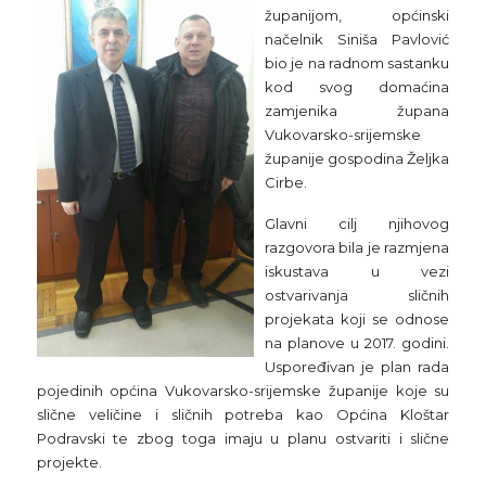
županijom, općinski
načelnik Siniša Pavlović
bio je na radnom sastanku
kod svog domaćina
zamjenika župana
Vukovarsko-srijemske
županije gospodina Željka
Cirbe.
Glavni cilj njihovog
razgovora bila je razmjena
iskustava u vezi
ostvarivanja sličnih
projekata koji se odnose
na planove u 2017. godini.
Uspoređivan je plan rada
pojedinih općina Vukovarsko-srijemske županije koje su
slične veličine i sličnih potreba kao Općina Kloštar
Podravski te zbog toga imaju u planu ostvariti i slične
projekte.