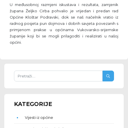
U međusobnoj razmjeni iskustava i rezultata, zamjenik
župana Željko Cirba pohvalio je vrijedan i predan rad
Općine Kloštar Podravski, dok se naš načelnik vratio iz
radnog posjeta pun dojmova i dobrih savjeta povezanih s
primjenom prakse u općinama Vukovarsko-srijemske
županije koji bi se mogli prilagoditi i realizirati u našoj
općini.
KATEGORIJE
Vijesti iz općine