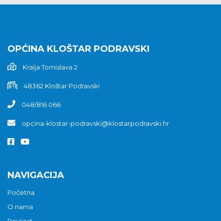
OPĆINA KLOŠTAR PODRAVSKI
Kralja Tomislava 2
48362 Kloštar Podravski
048/816 066
opcina-klostar-podravski@klostarpodravski.hr
NAVIGACIJA
Početna
O nama
Povijest