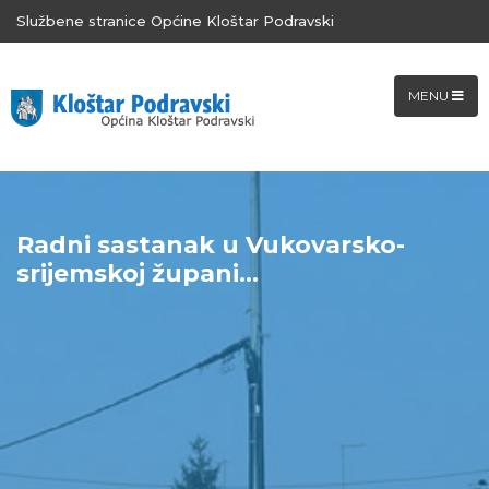
Službene stranice Općine Kloštar Podravski
MENU
Radni sastanak u Vukovarsko-
srijemskoj župani...