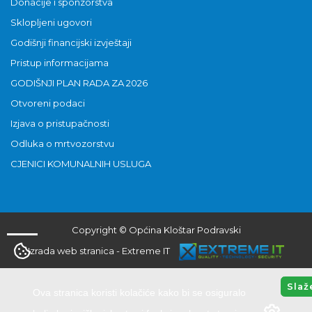
Donacije i sponzorstva
Sklopljeni ugovori
Godišnji financijski izvještaji
Pristup informacijama
GODIŠNJI PLAN RADA ZA 2026
Otvoreni podaci
Izjava o pristupačnosti
Odluka o mrtvozorstvu
CJENICI KOMUNALNIH USLUGA
Copyright © Općina Kloštar Podravski
Izrada web stranica
-
Extreme IT
Slaž
Ova stranica koristi kolačiće kako bi se osiguralo