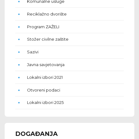
Komunalne usluge
Reciklažno dvorište
Program ZAŽELI
Stožer civilne zaštite
Sazivi
Javna savjetovanja
Lokalni izbori 2021
Otvoreni podaci
Lokalni izbori 2025
DOGAĐANJA