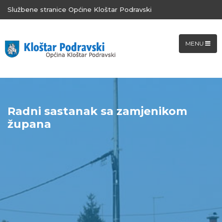
Službene stranice Općine Kloštar Podravski
MENU
Radni sastanak sa zamjenikom
župana