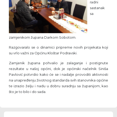
radni
sastanak
sa
zamjenikom župana Darkom Sobotom.
Razgovaralo se o dinamici pripreme novih projekata koji
su vrlo važni za Općinu Kloštar Podravski.
Zamjenik župana pohvalio je zalaganje i postignute
rezultate u našoj općini, dok je općinski načelnik Siniša
Pavlović potvrdio kako će se i nadalje provoditi aktivnosti
na unapređenju životnog standarda svih stanovnika općine
te izrazio želju i nadu u dobru suradnju sa županijom, kao
što je to bilo i do sada.