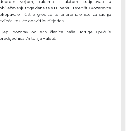
dobrom voljom, rukama i alatom sudjelovati u
obilježavanju toga dana te su u parku u središtu Kozarevca
okopavale i čistile gredice te pripremale iste za sadnju
cvijeća koju će obaviti idući tjedan.
Lijepi pozdrav od svih članica naše udruge upućuje
predsjednica, Antonija Haleuš.