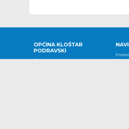
OPĆINA KLOŠTAR
NAVI
PODRAVSKI
Počet
Kralja Tomislava 2
O nam
Povijes
48362 Kloštar Podravski
Vijesti
048/816 066
Prituž
opcina-klostar-
Kontak
podravski@klostarpodravski.hr