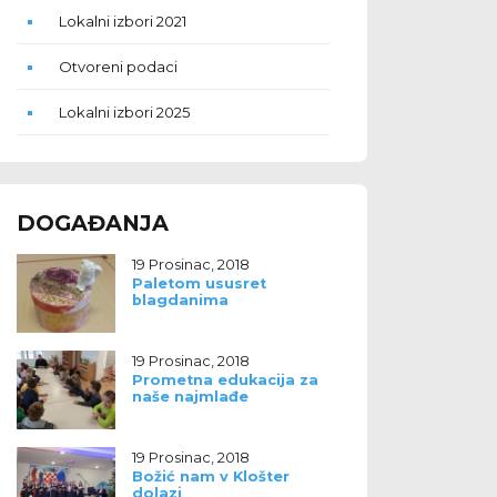
Lokalni izbori 2021
Otvoreni podaci
Lokalni izbori 2025
DOGAĐANJA
19 Prosinac, 2018
Paletom ususret
blagdanima
19 Prosinac, 2018
Prometna edukacija za
naše najmlađe
19 Prosinac, 2018
Božić nam v Klošter
dolazi