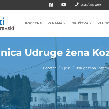
048/816 066
POČETNA
O NAMA
DRUŠTVA
KLUB
anica Udruge žena Ko
Početna
Vijesti
Udruga žena Kozare