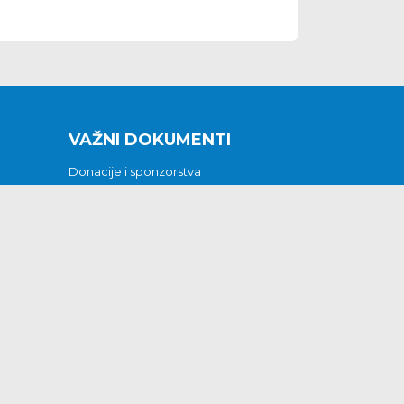
VAŽNI DOKUMENTI
Donacije i sponzorstva
Sklopljeni ugovori
Godišnji financijski izvještaji
Pristup informacijama
GODIŠNJI PLAN RADA ZA 2026
Otvoreni podaci
Izjava o pristupačnosti
Odluka o mrtvozorstvu
CJENICI KOMUNALNIH USLUGA