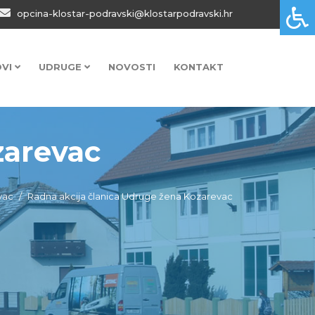
opcina-klostar-podravski@klostarpodravski.hr
OVI
UDRUGE
NOVOSTI
KONTAKT
zarevac
vac
Radna akcija članica Udruge žena Kozarevac