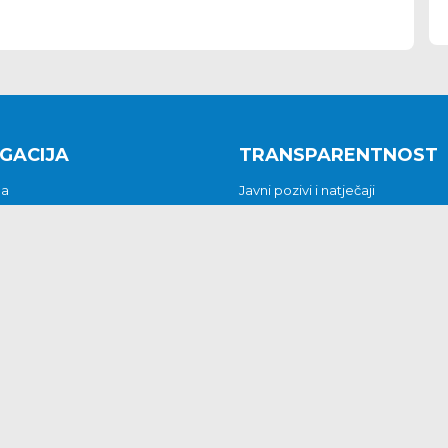
GACIJA
TRANSPARENTNOST
na
Javni pozivi i natječaji
a
Javna nabava
t
Javni pozivi i natječaji
Jedinstveni upravni odjel
be i predstavke
Općinsko vijeće
t
Općinski načelnik
Pritužbe i predstavke