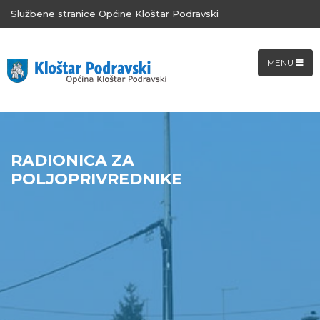
Službene stranice Općine Kloštar Podravski
MENU
RADIONICA ZA
POLJOPRIVREDNIKE