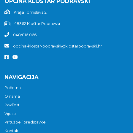
OPĆINA KLOŠTAR PODRAVSKI
Kralja Tomislava 2
48362 Kloštar Podravski
048/816 066
opcina-klostar-podravski@klostarpodravski.hr
NAVIGACIJA
Početna
O nama
Povijest
Vijesti
Pritužbe i predstavke
Kontakt