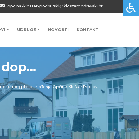
opcina-klostar-podravski@klostarpodravski.hr
OVI
UDRUGE
NOVOSTI
KONTAKT
 dop...
na Prostornog plana uređenja Općine Kloštar Podravski