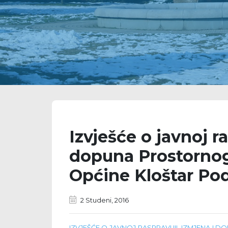
Izvješće o javnoj ra
dopuna Prostornog
Općine Kloštar Po
2 Studeni, 2016
IZVJEŠĆE O JAVNOJ RASPRAVI III. IZMJENA 