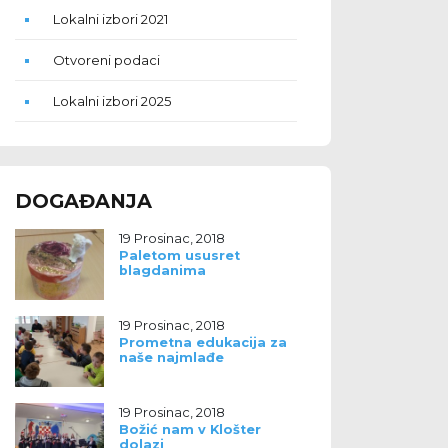
Lokalni izbori 2021
Otvoreni podaci
Lokalni izbori 2025
DOGAĐANJA
19 Prosinac, 2018
Paletom ususret
blagdanima
19 Prosinac, 2018
Prometna edukacija za
naše najmlađe
19 Prosinac, 2018
Božić nam v Klošter
dolazi