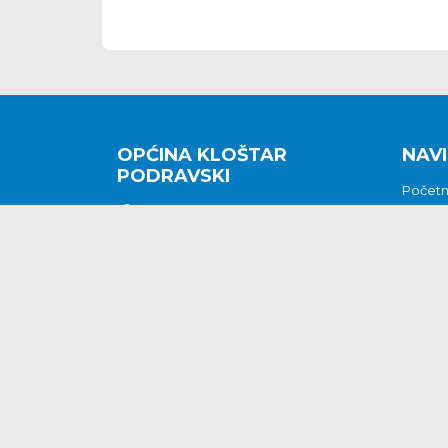
OPĆINA KLOŠTAR
NAVI
PODRAVSKI
Počet
Kralja Tomislava 2
O nam
Povijes
48362 Kloštar Podravski
Vijesti
048/816 066
Prituž
opcina-klostar-
Kontak
podravski@klostarpodravski.hr