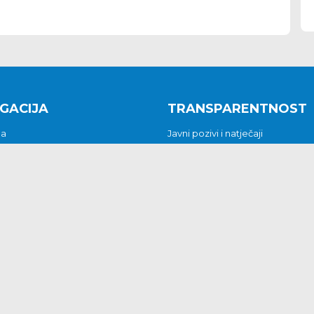
GACIJA
TRANSPARENTNOST
na
Javni pozivi i natječaji
a
Javna nabava
t
Javni pozivi i natječaji
Jedinstveni upravni odjel
be i predstavke
Općinsko vijeće
t
Općinski načelnik
Pritužbe i predstavke