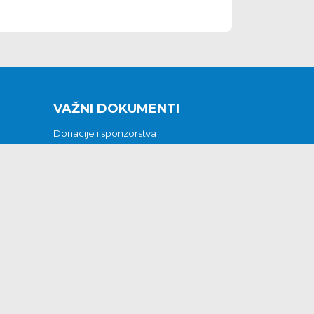
VAŽNI DOKUMENTI
Donacije i sponzorstva
Sklopljeni ugovori
Godišnji financijski izvještaji
Pristup informacijama
GODIŠNJI PLAN RADA ZA 2026
Otvoreni podaci
Izjava o pristupačnosti
Odluka o mrtvozorstvu
CJENICI KOMUNALNIH USLUGA