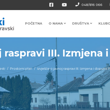
048/816 066
POČETNA
O NAMA
DRUŠTVA
KLUB
 raspravi III. Izmjena i
esti
Prostorni plan
Izvješće o javnoj raspravi III. Izmjena i dopu