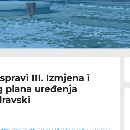
spravi III. Izmjena i
 plana uređenja
dravski
I DOPUNA PROSTORNOG PLANA UREĐENJA OPĆINE KLOŠTAR