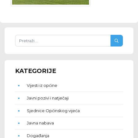
KATEGORIJE
Vijesti iz općine
Javni pozivi i natječaji
Sjednice Općinskog vijeća
Javna nabava
Događanja