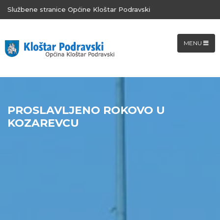
Službene stranice Općine Kloštar Podravski
MENU
PROSLAVLJENO ROKOVO U
KOZAREVCU