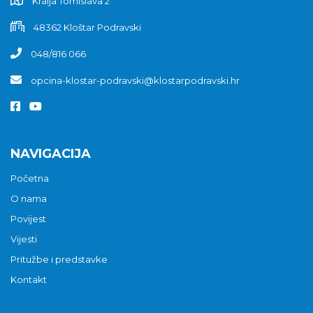
Kralja Tomislava 2
48362 Kloštar Podravski
048/816 066
opcina-klostar-podravski@klostarpodravski.hr
NAVIGACIJA
Početna
O nama
Povijest
Vijesti
Pritužbe i predstavke
Kontakt