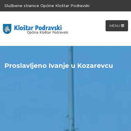
Službene stranice Općine Kloštar Podravski
MENU
Proslavljeno Ivanje u Kozarevcu