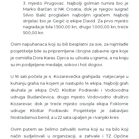
3. mjesto Prugovac. Najbolji golman turnira bio je
Marko Barčan iz NK Croatia, dok je njegov suigrač
Silvio Balić proglašen najboljim igračem. Najbolji
strijelac bio je Gegić iz ekipe David. Za prvo mjesto
nagrada je bila 1.500,00 kn, drugo 1.000,00 kn, treće
500,00 kn.
Osim napuhanaca koji su bili besplatni za sve, za najmlađe
posjetitelje bile su pripremljene i brojne zabavne igre koje
je osmislila Dora Karas. Djeca su uživala u igrama, a na kraju
su im podijeljene medalje, sokovi i hot dogovi.
U 16 sati počela je 4. Kozarevečka grahijada -natjecanje u
kuhanju graha na kojem je nastupilo 14 ekipa. Najbolji grah
skuhala je ekipa DVD Kloštar Podravski i Vodovodna
udruga Budančevica, drugo mjesto Vodovodno društvo
Kozarevac dok je treće mjesto osvojila ekipa Foklorne
udruge Kloštar Podravski. Posjetitelje je zabavljao
Nostradamus bend, a u 22 sata upaljen je i Ivanjski kres.
Ovim putem se želimo zahvaliti svima koji su na bilo koji
način sudjelovali u organizaciji, a zahvale i TZ Općine