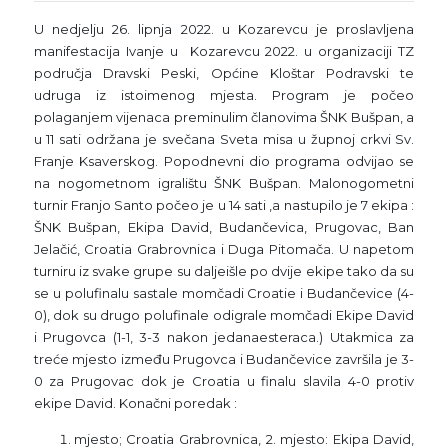
U nedjelju 26. lipnja 2022. u Kozarevcu je proslavljena
manifestacija Ivanje u Kozarevcu 2022. u organizaciji TZ
područja Dravski Peski, Općine Kloštar Podravski te
udruga iz istoimenog mjesta. Program je počeo
polaganjem vijenaca preminulim članovima ŠNK Bušpan, a
u 11 sati održana je svečana Sveta misa u župnoj crkvi Sv.
Franje Ksaverskog. Popodnevni dio programa odvijao se
na nogometnom igralištu ŠNK Bušpan. Malonogometni
turnir Franjo Santo počeo je u 14 sati ,a nastupilo je 7 ekipa :
ŠNK Bušpan, Ekipa David, Budančevica, Prugovac, Ban
Jelačić, Croatia Grabrovnica i Duga Pitomača. U napetom
turniru iz svake grupe su daljeišle po dvije ekipe tako da su
se u polufinalu sastale momčadi Croatie i Budančevice (4-
0), dok su drugo polufinale odigrale momčadi Ekipe David
i Prugovca (1-1, 3-3 nakon jedanaesteraca.) Utakmica za
treće mjesto između Prugovca i Budančevice završila je 3-
0 za Prugovac dok je Croatia u finalu slavila 4-0 protiv
ekipe David. Konačni poredak :
mjesto; Croatia Grabrovnica, 2. mjesto: Ekipa David,