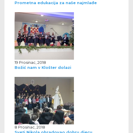
Prometna edukacija za naše najmlađe
19 Prosinac, 2018
Božić nam v Klošter dolazi
8 Prosinac, 2018
Sveti Nikola obradovao dobru djecu