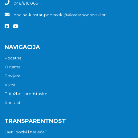
048/816 066
opcina-klostar-podravski@klostarpodravski.hr
NAVIGACIJA
Početna
O nama
Povijest
Vijesti
Pritužbe i predstavke
Kontakt
TRANSPARENTNOST
Javni pozivi i natječaji