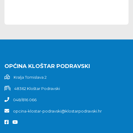
OPĆINA KLOŠTAR PODRAVSKI
Kralja Tomislava 2
48362 Kloštar Podravski
048/816 066
opcina-klostar-podravski@klostarpodravski.hr