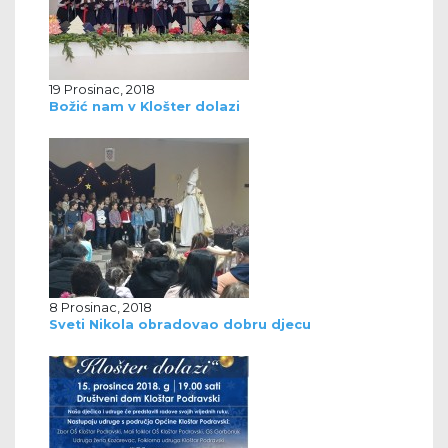
19 Prosinac, 2018
Božić nam v Klošter dolazi
8 Prosinac, 2018
Sveti Nikola obradovao dobru djecu