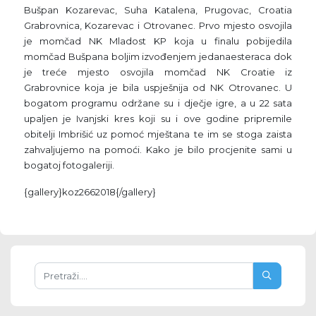
Bušpan Kozarevac, Suha Katalena, Prugovac, Croatia
Grabrovnica, Kozarevac i Otrovanec. Prvo mjesto osvojila
je momčad NK Mladost KP koja u finalu pobijedila
momčad Bušpana boljim izvođenjem jedanaesteraca dok
je treće mjesto osvojila momčad NK Croatie iz
Grabrovnice koja je bila uspješnija od NK Otrovanec. U
bogatom programu održane su i dječje igre, a u 22 sata
upaljen je Ivanjski kres koji su i ove godine pripremile
obitelji Imbrišić uz pomoć mještana te im se stoga zaista
zahvaljujemo na pomoći. Kako je bilo procjenite sami u
bogatoj fotogaleriji.
{gallery}koz2662018{/gallery}