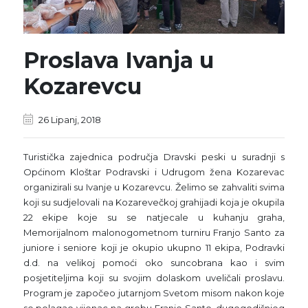
Proslava Ivanja u
Kozarevcu
26 Lipanj, 2018
Turistička zajednica područja Dravski peski u suradnji s
Općinom Kloštar Podravski i Udrugom žena Kozarevac
organizirali su Ivanje u Kozarevcu. Želimo se zahvaliti svima
koji su sudjelovali na Kozarevečkoj grahijadi koja je okupila
22 ekipe koje su se natjecale u kuhanju graha,
Memorijalnom malonogometnom turniru Franjo Santo za
juniore i seniore koji je okupio ukupno 11 ekipa, Podravki
d.d. na velikoj pomoći oko suncobrana kao i svim
posjetiteljima koji su svojim dolaskom uveličali proslavu.
Program je započeo jutarnjom Svetom misom nakon koje