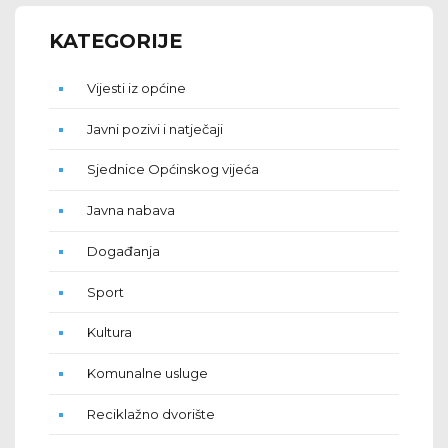
KATEGORIJE
Vijesti iz općine
Javni pozivi i natječaji
Sjednice Općinskog vijeća
Javna nabava
Događanja
Sport
Kultura
Komunalne usluge
Reciklažno dvorište