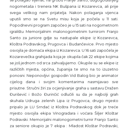
se polagao vijenac na grobu Franje Santo, dugogodišnjeg
nogometaša i trenera NK Bušpana iz Kozarevca, ali prije
svega velikog nam prijatelja. Nakon polaganja vijenca
uputili smo se na Svetu misu koja je počela u 11 sati.
Popodnevni program započeo je u 15 sati na nogometnom
igralištu Memorijalnim malonogometnim turnirom Franjo
Santo za juniore gdje su nastupale ekipe iz Kozarevca,
Kloštra Podravskog, Prugovca i Budančevice. Prvo mjesto
osvojila je domaća ekipa iz Kozarevca. U 16 sati započela je
Kozarevečka grahijada koja je okupila čak 22 ekipe kojima
se još jednom od srca zahvaljujemo. Okupile su se ekipe iz
različitih mjesta, općina, županija te smo na to izuzetno
ponosni. Neponovljivi gospodin Vid Balog bio je animator
cijelog dana i svojim komentarima nasmijavao sve
prisutne. Stručni žiri za ocjenjivanje graha u sastavu Dražen
Đurišević i Božo Đurinčić odlučili su da je najbolji grah
skuhala Udruga zelenih Lipa iz Prugovca, drugo mjesto
pripalo je LU Srndać iz Kloštra Podravskog dok je treće
mjesto osvojila ekipa Vinogradara i voćara Šiljer Kloštar
Podravski. Memorijalni malonogometni turnir Franjo Santo
za seniore okupio je 7 ekipa : Mladost Kloštar Podravski,